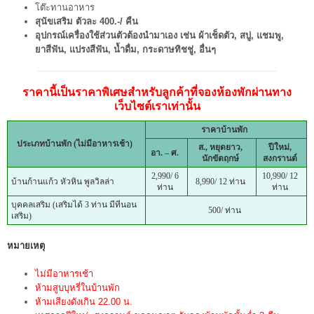
โต๊ะทานอาหาร
สุนัขเสริม ตัวละ 400.-/ คืน
อุปกรณ์เครื่องใช้ส่วนตัวต้องนำมาเอง เช่น ผ้าเช็ดตัว, สบู่, แชมพู,
ยาสีฟัน, แปรงสีฟัน, น้ำดื่ม, กระดาษทิชชู่, อื่นๆ
ราคานี้เป็นราคาพิเศษสำหรับลูกค้าที่จองห้องพักผ่านทาง
เว็บไซต์เราเท่านั้น
ราคาบ้านพัก
ประเภทบ้านพัก (ไม่มีอาหารเช้า)
ส., หยุดยาว,
ปีใหม่,
อา. – ศ.
นักขัตฤกษ์
สงกรานต์
2,990/ 6
10,990/ 12
บ้านก้านแก้ว หัวหิน พูลวิลล่า
8,990/ 12 ท่าน
ท่าน
ท่าน
บุคคลเสริม (เสริมได้ 3 ท่าน มีทีนอน
500/ ท่าน
เสริม)
หมายเหตุ
ไม่มีอาหารเช้า
ห้ามสูบบุหรี่ในบ้านพัก
ห้ามเสียงดังเกิน 22.00 น.