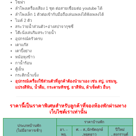
โซฟา
ลำโพงเครื่องเสียง 1 ชุด ต่อสายเชื่อมต่อ youtube ได้
ลำโพงเล็ก 1 ตัวต่อเข้ากับมือถือเล่นเพลงได้ฟังเพลงได้
ไมค์ 2 ตัว
สระว่ายน้ำส่วนตัว+อ่างสปาจากุซซี่
โต๊ะนั่งเล่นริมสระว่ายน้ำ
อุปกรณ์ครัวครบ
เตาเเก๊ส
เตาปิ้งย่าง
หม้อหุงข้าว
กาน้ำร้อน
ตู้เย็น
กระติกน้ำเเข็ง
อุปกรณ์เครื่องใช้ส่วนตัวที่ลูกค้าต้องนำมาเอง เช่น สบู่, แชมพู,
แปรงสีฟัน, น้ำดื่ม, กระดาษทิชชู่, ยาสีฟัน, ผ้าเช็ดตัว อื่นๆ
ราคานี้เป็นราคาพิเศษสำหรับลูกค้าที่จองห้องพักผ่านทาง
เว็บไซต์เราเท่านั้น
ราคาบ้านพัก
ประเภทบ้านพัก
อา.
–
ศ.
–
ส.,
นักขัตฤกษ์
ปีใหม่
(ไม่มีอาหารเช้า)
พฤ
.
,หยุดยาว
, สงกรานต์