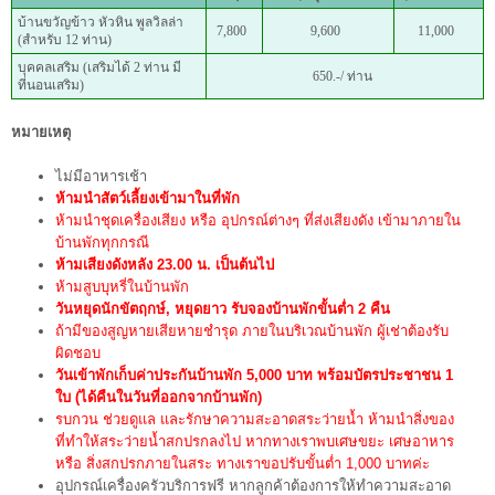
บ้านขวัญข้าว หัวหิน พูลวิลล่า
7,800
9,600
11,000
(สำหรับ 12 ท่าน)
บุคคลเสริม (เสริมได้ 2 ท่าน มี
650.-/ ท่าน
ที่นอนเสริม)
หมายเหตุ
ไม่มีอาหารเช้า
ห้ามนำสัตว์เลี้ยงเข้ามาในที่พัก
ห้ามนำชุดเครื่องเสียง หรือ อุปกรณ์ต่างๆ ที่ส่งเสียงดัง เข้ามาภายใน
บ้านพักทุกกรณี
ห้ามเสียงดังหลัง 23.00 น. เป็นต้นไป
ห้ามสูบบุหรี่ในบ้านพัก
วันหยุดนักขัตฤกษ์, หยุดยาว
รับจองบ้านพักขั้นต่ำ 2 คืน
ถ้ามีของสูญหายเสียหายชำรุด ภายในบริเวณบ้านพัก ผู้เช่าต้องรับ
ผิดชอบ
วันเข้าพักเก็บค่าประกันบ้านพัก 5,000 บาท พร้อมบัตรประชาชน 1
ใบ (ได้คืนในวันที่ออกจากบ้านพัก)
รบกวน ช่วยดูแล และรักษาความสะอาดสระว่ายน้ำ ห้ามนำสิ่งของ
ที่ทำให้สระว่ายน้ำสกปรกลงไป หากทางเราพบเศษขยะ เศษอาหาร
หรือ สิ่งสกปรกภายในสระ ทางเราขอปรับขั้นต่ำ 1,000 บาทค่ะ
อุปกรณ์เครื่องครัวบริการฟรี หากลูกค้าต้องการให้ทำความสะอาด