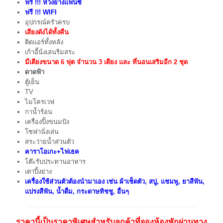
ฟรี !!! ห่วงยางแฟนซี
ฟรี !!! WIFI
อุปกรณ์ครัวครบ
เสียงดังได้ทั้งคืน
ติดแอร์ทั้งหลัง
เก้าอี้นั่งเล่นริมสระ
มีเตียงขนาด 6 ฟุต จำนวน 3 เตียง และ ที่นอนเสริมอีก 2 ชุด
ดาดฟ้า
ตู้เย็น
TV
ไมโครเวฟ
กาน้ำร้อน
เครื่องปิ้งขนมปัง
โซฟานั่งเล่น
สระว่ายน้ำส่วนตัว
คาราโอเกะ+ไฟเธค
โต๊ะรับประทานอาหาร
เตาปิ้งย่าง
เครื่องใช้ส่วนตัวต้องนำมาเอง เช่น ผ้าเช็ดตัว, สบู่, แชมพู, ยาสีฟัน,
แปรงสีฟัน, น้ำดื่ม, กระดาษทิชชู, อื่นๆ
ราคานี้เป็นราคาพิเศษสำหรับลูกค้าที่จองห้องพักผ่านทาง