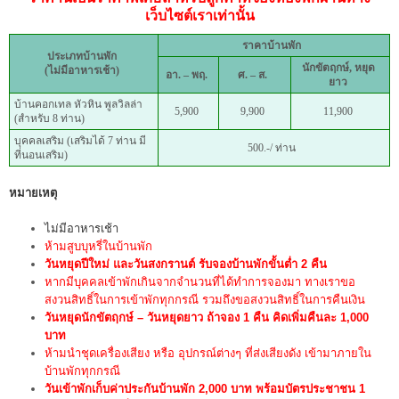
เว็บไซต์เราเท่านั้น
ราคาบ้านพัก
ประเภทบ้านพัก
นักขัตฤกษ์, หยุด
(ไม่มีอาหารเช้า)
อา. – พฤ.
ศ. – ส.
ยาว
บ้านคอกเทล หัวหิน พูลวิลล่า
5,900
9,900
11,900
(สำหรับ 8 ท่าน)
บุคคลเสริม (เสริมได้ 7 ท่าน มี
500.-/ ท่าน
ที่นอนเสริม)
หมายเหตุ
ไม่มีอาหารเช้า
ห้ามสูบบุหรี่ในบ้านพัก
วันหยุดปีใหม่ และวันสงกรานต์ รับจองบ้านพักขั้นต่ำ 2 คืน
หากมีบุคคลเข้าพักเกินจากจำนวนที่ได้ทำการจองมา ทางเราขอ
สงวนสิทธิ์ในการเข้าพักทุกกรณี รวมถึงขอสงวนสิทธิ์ในการคืนเงิน
วันหยุดนักขัตฤกษ์ – วันหยุดยาว ถ้าจอง 1 คืน คิดเพิ่มคืนละ 1,000
บาท
ห้ามนำชุดเครื่องเสียง หรือ อุปกรณ์ต่างๆ ที่ส่งเสียงดัง เข้ามาภายใน
บ้านพักทุกกรณี
วันเข้าพักเก็บค่าประกันบ้านพัก 2,000 บาท พร้อมบัตรประชาชน 1