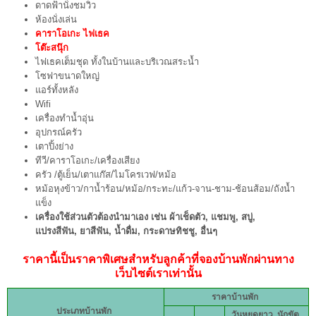
ดาดฟ้านั่งชมวิว
ห้องนั่งเล่น
คาราโอเกะ ไฟเธค
โต๊ะสนุ๊ก
ไฟเธคเต็มชุด ทั้งในบ้านและบริเวณสระน้ำ
โซฟาขนาดใหญ่
แอร์ทั้งหลัง
Wifi
เครื่องทำน้ำอุ่น
อุปกรณ์ครัว
เตาปิ้งย่าง
ทีวี/คาราโอเกะ/เครื่องเสียง
ครัว /ตู้เย็น/เตาแก๊ส/ไมโครเวฟ/หม้อ
หม้อหุงข้าว/กาน้ำร้อน/หม้อ/กระทะ/แก้ว-จาน-ชาม-ช้อนส้อม/ถังน้ำ
แข็ง
เครื่องใช้ส่วนตัวต้องนำมาเอง เช่น ผ้าเช็ดตัว, แชมพู, สบู่,
แปรงสีฟัน, ยาสีฟัน, น้ำดื่ม, กระดาษทิชชู, อื่นๆ
ราคานี้เป็นราคาพิเศษสำหรับลูกค้าที่จองบ้านพักผ่านทาง
เว็บไซต์เราเท่านั้น
ราคาบ้านพัก
ประเภทบ้านพัก
วันหยุดยาว, นักขัต