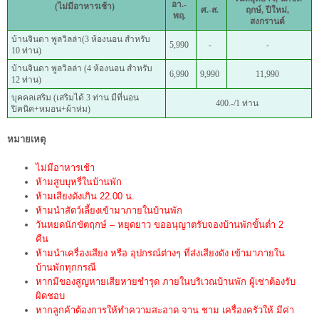
อา.-
(ไม่มีอาหารเช้า)
ศ.-ส.
ฤกษ์, ปีใหม่,
พฤ.
สงกรานต์
บ้านจินดา พูลวิลล่า(3 ห้องนอน สำหรับ
5,990
-
-
10 ท่าน)
บ้านจินดา พูลวิลล่า (4 ห้องนอน สำหรับ
6,990
9,990
11,990
12 ท่าน)
บุคคลเสริม (เสริมได้ 3 ท่าน มีที่นอน
400.-/1 ท่าน
ปิคนิค+หมอน+ผ้าห่ม)
หมายเหตุ
ไม่มีอาหารเช้า
ห้ามสูบบุหรี่ในบ้านพัก
ห้ามเสียงดังเกิน 22.00 น.
ห้ามนำสัตว์เลี้ยงเข้ามาภายในบ้านพัก
วันหยดนักขัตฤกษ์ – หยุดยาว ขออนุญาตรับจองบ้านพักขั้นต่ำ 2
คืน
ห้ามนำเครื่องเสียง หรือ อุปกรณ์ต่างๆ ที่ส่งเสียงดัง เข้ามาภายใน
บ้านพักทุกกรณี
หากมีของสูญหายเสียหายชำรุด ภายในบริเวณบ้านพัก ผู้เช่าต้องรับ
ผิดชอบ
หากลูกค้าต้องการให้ทำความสะอาด จาน ชาม เครื่องครัวให้ มีค่า