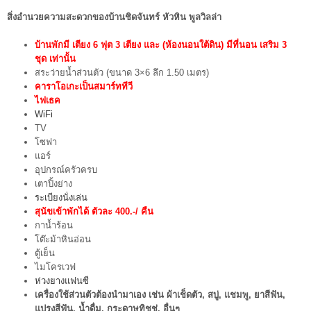
สิ่งอำนวยความสะดวกของบ้านชิดจันทร์ หัวหิน พูลวิลล่า
บ้านพักมี เตียง 6 ฟุต 3 เตียง และ (ห้องนอนใต้ดิน) มีที่นอน เสริม 3
ชุด เท่านั้น
สระว่ายน้ำส่วนตัว (ขนาด 3×6 ลึก 1.50 เมตร)
คาราโอเกะเป็นสมาร์ททีวี
ไฟเธค
WiFi
TV
โซฟา
แอร์
อุปกรณ์ครัวครบ
เตาปิ้งย่าง
ระเบียงนั่งเล่น
สุนัขเข้าพักได้ ตัวละ 400.-/ คืน
กาน้ำร้อน
โต๊ะม้าหินอ่อน
ตู้เย็น
ไมโครเวฟ
ห่วงยางแฟนซี
เครื่องใช้ส่วนตัวต้องนำมาเอง เช่น ผ้าเช็ดตัว, สบู่, แชมพู, ยาสีฟัน,
แปรงสีฟัน, น้ำดื่ม, กระดาษทิชชู่, อื่นๆ