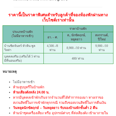
ราคานี้เป็นราคาพิเศษสำหรับลูกค้าที่จองห้องพักผ่านทาง
เว็บไซต์เราเท่านั้น
ราคาบ้านพัก
ประเภทบ้านพัก
ส., นักขัตฤกษ์,
สงกรานต์,
(ไม่มีอาหารเช้า)
อา. – ศ.
หยุดยาว
ปีใหม่
บ้านชิดจันทร์ หัวหิน พูล
4,500.-/8
9,900.-/10
8,900.-/10 ท่าน
วิลล่า
ท่าน
ท่าน
บุคคลเสริม (เสริมได้ 5 ท่าน
400/ ท่าน
มีที่นอนเสริม)
หมายเหตุ
ไม่มีอาหารเช้า
ห้ามสูบบุหรี่ในบ้านพัก
ห้ามเสียงดังหลัง 24.00 น.
หากมีบุคคลเข้าพักเกินจากจำนวนที่ได้ทำการจองมา ทางเราขอ
สงวนสิทธิ์ในการเข้าพักทุกกรณี รวมถึงขอสงวนสิทธิ์ในการคืนเงิน
วันหยุดนักขัตฤกษ์ – วันหยุดยาว
รับจองบ้านพักขั้นต่ำ 2 คืน
ห้ามนำชุดเครื่องเสียง หรือ อุปกรณ์ต่างๆ ที่ส่งเสียงดัง เข้ามาภายใน