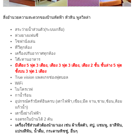
สิ่งอำนวยความสะดวกของ
บ้านทัดฟ้า
หัวหิน พูลวิลล่า
สระว่ายน้ำส่วนตัว(ระบบเกลือ)
ห่วงยางแฟนซี
โซฟานั่งเล่น
ทีวีทุกห้อง
เครื่องปรับอากาศทุกห้อง
โต๊ะทานอาหาร
มีเตียง 5 ฟุต 3 เตียง, เตียง 3 ฟุต 3 เตียง, เตียง 2 ชั้น ชั้นล่าง 5 ฟุต
ชั้งบน 3 ฟุต 1 เตียง
True vision แพคเกจช่องฟุตบอล
WiFi
ไมโครเวฟ
กาน้ำร้อน
อุปกรณ์ครัวบิลท์อินครบ (เตาไฟฟ้า,เขียง,มีด จาน,ชาม,ช้อน,ส้อม
แก้วน้ำ)
เตาปิ้งย่างไฟฟ้า
จอดรถในบ้านได้ 2 คัน
เครื่องใช้ส่วนตัวต้องนำมาเอง เช่น ผ้าเช็ดตัว, สบู่, แชมพู, ยาสีฟัน,
แปรงสีฟัน, น้ำดื่ม, กระดาษทิชชู่, อื่นๆ