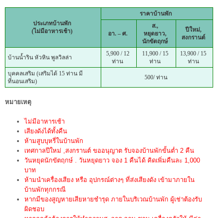
ราคาบ้านพัก
ประเภทบ้านพัก
ส.,
ปีใหม่,
(ไม่มีอาหารเช้า)
อา. – ศ.
หยุดยาว,
สงกรานต์
นักขัตฤกษ์
5,900 / 12
11,900 / 15
13,900 / 15
บ้านน้ำริน หัวหิน พูลวิลล่า
ท่าน
ท่าน
ท่าน
บุคคลเสริม (เสริมได้ 15 ท่าน มี
500/ ท่าน
ที่นอนเสริม)
หมายเหตุ
ไม่มีอาหารเช้า
เสียงดังได้ทั้งคืน
ห้ามสูบบุหรี่ในบ้านพัก
เทศกาลปีใหม่ ,สงกรานต์ ขออนุญาต รับจองบ้านพักขั้นต่ำ 2 คืน
วันหยุดนักขัตฤกษ์ . วันหยุดยาว จอง 1 คืนได้ คิดเพิ่มคืนละ 1,000
บาท
ห้ามนำเครื่องเสียง หรือ อุปกรณ์ต่างๆ ที่ส่งเสียงดัง เข้ามาภายใน
บ้านพักทุกกรณี
หากมีของสูญหายเสียหายชำรุด ภายในบริเวณบ้านพัก ผู้เช่าต้องรับ
ผิดชอบ