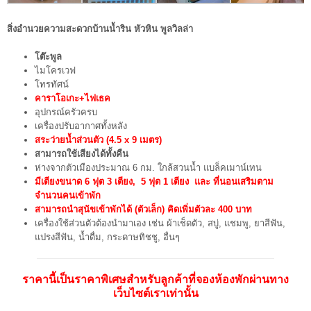
สิ่งอำนวยความสะดวกบ้านน้ำริน หัวหิน พูลวิลล่า
โต๊ะพูล
ไมโครเวฟ
โทรทัศน์
คาราโอเกะ+
ไฟเธค
อุปกรณ์ครัวครบ
เครื่องปรับอากาศทั้งหลัง
สระว่ายน้ำส่วนตัว (4.5 x 9 เมตร)
สามารถใช้เสียงได้ทั้งคืน
ห่างจากตัวเมืองประมาณ 6 กม. ใกล้สวนน้ำ แบล็คเมาน์เทน
มีเตียงขนาด 6 ฟุต 3 เตียง, 5 ฟุต 1 เตียง และ ที่นอนเสริมตาม
จำนวนคนเข้าพัก
สามารถนำสุนัขเข้าพักได้ (ตัวเล็ก) คิดเพิ่มตัวละ 400 บาท
เครื่องใช้ส่วนตัวต้องนำมาเอง เช่น ผ้าเช็ดตัว, สบู่, แชมพู, ยาสีฟัน,
แปรงสีฟัน, น้ำดื่ม, กระดาษทิชชู, อื่นๆ
ราคานี้เป็นราคาพิเศษสำหรับลูกค้าที่จองห้องพักผ่านทาง
เว็บไซต์เราเท่านั้น