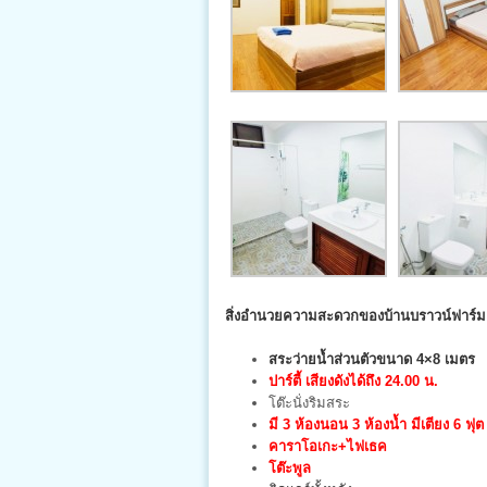
สิ่งอำนวยความสะดวกของบ้าน
บราวน์ฟาร์ม 
สระว่ายน้ำส่วนตัวขนาด
4×8 เมตร
ปาร์ตี้ เสียงดังได้ถึง 24.00 น.
โต๊ะนั่งริมสระ
มี 3 ห้องนอน 3 ห้องน้ำ มีเตียง
6 ฟุต
คาราโอเกะ+ไฟเธค
โต๊ะพูล