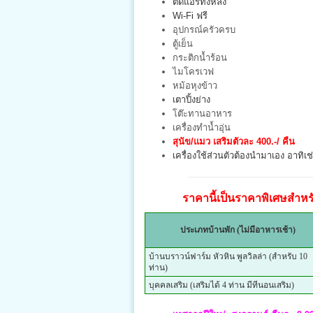
ติดแอร์ทั้งหลัง
Wi-Fi ฟรี
อุปกรณ์ครัวครบ
ตู้เย็น
กระติกน้ำร้อน
ไมโครเวฟ
หม้อหุงข้าว
เตาปิ้งย่าง
โต๊ะทานอาหาร
เครื่องทำน้ำอุ่น
สุนัข/แมว เสริมตัวละ 400.-/ คืน
เครื่องใช้ส่วนตัวต้องนำมาเอง อาทิเช่น
ราคานี้เป็นราคาพิเศษสำหรับ
ประเภทบ้านพัก (ไม่มีอาหารเช้า)
บ้านบราวน์ฟาร์ม หัวหิน พูลวิลล่า (สำหรับ 10
ท่าน)
บุคคลเสริม (เสริมได้ 4 ท่าน มีทีนอนเสริม)