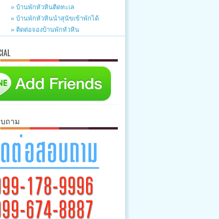
» บ้านพักหัวหินติดทะเล
» บ้านพักหัวหินนำสุนัขเข้าพักได้
» ติดต่อจองบ้านพักหัวหิน
CIAL
อบถาม