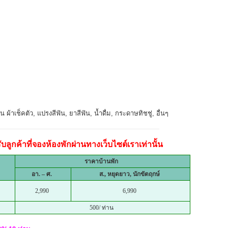
 ผ้าเช็คตัว, แปรงสีฟัน, ยาสีฟัน, น้ำดื่ม, กระดาษทิชชู่, อื่นๆ
ลูกค้าที่จองห้องพักผ่านทางเว็บไซต์เราเท่านั้น
ราคาบ้านพัก
อา. – ศ.
ส., หยุดยาว, นักขัตฤกษ์
2,990
6,990
500/ ท่าน