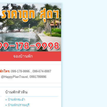
จองบ้านพัก
พักโทร:
099-178-9996 , 099-674-8887
@HappyPlanTravel, 0991789996
บ้านพักหัวหิน
» บ้านพักชะอำ
» บ้านพักปราณบุรี