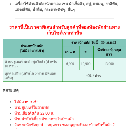
เครื่องใช้ส่วนตัวต้องนำมาเอง เช่น ผ้าเช็ดตัว, สบู่, แชมพู, ยาสีฟัน,
แปรงสีฟัน, น้ำดื่ม, กระดาษทิชชู่, อื่นๆ
ราคานี้เป็นราคาพิเศษสำหรับลูกค้าที่จองห้องพักผ่านทาง
เว็บไซต์เราเท่านั้น
ราคาบ้านพัก วันนี้ – 30 เม.ย.62
ประเภทบ้านพัก
นักขัตฤกษ์, หยุด
(ไม่มีอาหารเช้า)
อา. – ศ.
ส.
ยาว
บ้านบลูเนอร์ ชะอำ พูลวิลล่า (สำหรับ
6,900
10,900
13,900
10 ท่าน )
บุคคลเสริม (เสริมได้ 5 ท่าน มีที่นอน
400.-/ ท่าน
เสริม)
หมายเหตุ
ไม่มีอาหารเช้า
ห้ามสูบบุหรี่ในบ้านพัก
ห้ามเสียงดังเกิน 22.00 น.
ห้ามนำสัตว์เลี้ยงเข้ามาภายในบ้านพัก
วันหยดนักขัตฤกษ์ – หยุดยาว ขออนุญาตรับจองบ้านพักขั้นต่ำ 2