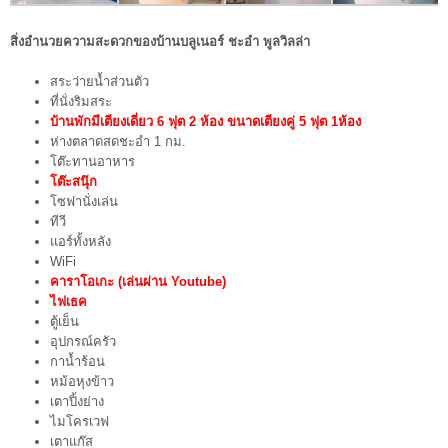
สิ่งอำนวยความสะดวกของ
บ้านบลูเนอร์ ชะอำ พูลวิลล่า
สระว่ายน้ำส่วนตัว
ที่นั่งริมสระ
บ้านพักมีเตียงเดี่ยว 6 ฟุต 2 ห้อง ขนาดเตียงคู่ 5 ฟุต 1ห้อง
ห่างตลาดสดชะอำ 1 กม.
โต๊ะทานอาหาร
โต๊ะสนุ๊ก
โซฟานั่งเล่น
ทีวี
แอร์ทั้งหลัง
WiFi
คาราโอเกะ (เล่นผ่าน Youtube)
ไฟเธค
ตู้เย็น
อุปกรณ์ครัว
กาน้ำร้อน
หม้อหุงข้าว
เตาปิ้งย่าง
ไมโครเวฟ
เตาแก๊ส