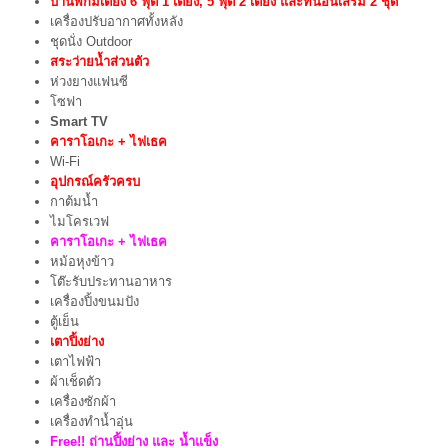
บ้านพักมีเตียง 6 ฟุต 1 เตียง, 5 ฟุต 2 เตียง และที่นอนเสริม 2 ชุด
เครื่องปรับอากาศทั้งหลัง
ชุดนั่ง Outdoor
สระว่ายน้ำส่วนตัว
ห่วงยางแฟนซี
โซฟา
Smart TV
คาราโอเกะ + ไฟเธค
Wi-Fi
อุปกรณ์ครัวครบ
กาต้มน้ำ
ไมโครเวฟ
คาราโอเกะ + ไฟเธค
หม้อหุงข้าว
โต๊ะรับประทานอาหาร
เครื่องปิ้งขนมปัง
ตู้เย็น
เตาปิ้งย่าง
เตาไฟฟ้า
ผ้าเช็ดตัว
เครื่องซักผ้า
เครื่องทำน้ำอุ่น
Free!! ถ่านปิ้งย่าง และ น้ำแข็ง