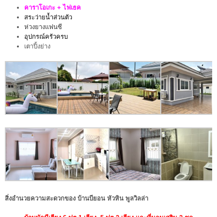
คาราโอเกะ + ไฟเธค
สระว่ายน้ำส่วนตัว
ห่วงยางแฟนซี
อุปกรณ์ครัวครบ
เตาปิ้งย่าง
สิ่งอำนวยความสะดวกของ บ้านบียอน หัวหิน พูลวิลล่า