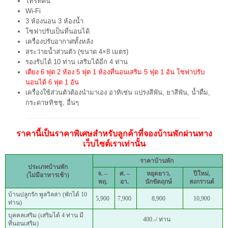
โทรทัศน์
Wi-Fi
3 ห้องนอน 3 ห้องน้ำ
โซฟาปรับเป็นที่นอนได้
เครื่องปรับอากาศทั้งหลัง
สระว่ายน้ำส่วนตัว (ขนาด 4×8 เมตร)
รองรับได้ 10 ท่าน เสริมได้อีก 4 ท่าน
เตียง 6 ฟุต 2 ห้อง 5 ฟุต 1 ห้องที่นอนเสริม 5 ฟุต 1 อัน โซฟาปรับ
นอนได้ 6 ฟุต 1 อัน
เครื่องใช้ส่วนตัวต้องนำมาเอง อาทิเช่น แปรงสีฟัน, ยาสีฟัน, น้ำดื่ม,
กระดาษทิชชู, อื่นๆ
ราคานี้เป็นราคาพิเศษสำหรับลูกค้าที่จองบ้านพักผ่านทาง
เว็บไซต์เราเท่านั้น
ราคาบ้านพัก
ประเภทบ้านพัก
จ. –
ศ. –
ห
ยุดยาว,
ปีใหม่,
(ไม่มีอาหารเช้า)
พฤ.
อา.
นักขัตฤกษ์
สงกรานต์
บ้านปลูกรัก พูลวิลล่า (พักได้ 10
5,900
7,900
8,900
10,900
ท่าน)
บุคคลเสริม (เสริมได้ 4 ท่าน มี
400.-/ ท่าน
ที่นอนเสริม)