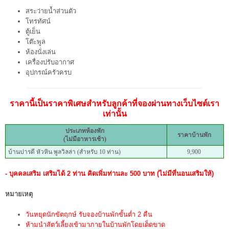
สระว่ายน้ำส่วนตัว
โทรทัศน์
ตู้เย็น
โต๊ะพูล
ห้องนั่งเล่น
เครื่องปรับอากาศ
อุปกรณ์ครัวครบ
ราคานี้เป็นราคาพิเศษสำหรับลูกค้าที่จองผ่านทางเว็บไซต์เรา
เท่านั้น
ประเภทห้องพัก
ราคาบ้านพัก
(ไม่มีอาหารเช้า)
บ้านปารดี หัวหิน พูลวิลล่า (สำหรับ 10 ท่าน)
9,900
- บุคคลเสริม เสริมได้ 2 ท่าน คิดเพิ่มท่านละ 500 บาท
(ไม่มีที่นอนเสริมให้)
หมายเหตุ
วันหยุดนักขัตฤกษ์ รับจองบ้านพักขั้นต่ำ 2 คืน
ห้ามนำสัตว์เลี้ยงเข้ามาภายในบ้านพักโดยเด็ดขาด