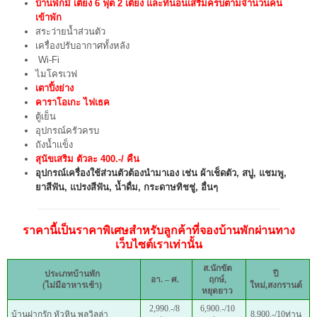
บ้านพักมี เตียง 6 ฟุต 2 เตียง และที่นอนเสริมครบตามจำนวนคน
เข้าพัก
สระว่ายน้ำส่วนตัว
เครื่องปรับอากาศทั้งหลัง
Wi-Fi
ไมโครเวฟ
เตาปิ้งย่าง
คาราโอเกะ ไฟเธค
ตู้เย็น
อุปกรณ์ครัวครบ
ถังน้ำแข็ง
สุนัขเสริม ตัวละ 400.-/ คืน
อุปกรณ์เครื่องใช้ส่วนตัวต้องนำมาเอง เช่น ผ้าเช็ดตัว, สบู่, แชมพู,
ยาสีฟัน, แปรงสีฟัน, น้ำดื่ม, กระดาษทิชชู่, อื่นๆ
ราคานี้เป็นราคาพิเศษสำหรับลูกค้าที่จองบ้านพักผ่านทาง
เว็บไซต์เราเท่านั้น
ส.
นักขัต
ประเภทบ้านพัก
ปี
อา. – ศ.
ฤกษ์,
(ไม่มีอาหารเช้า)
ใหม่,
สงกรานต์
หยุดยาว
2,990.-/8
6,900.-/10
บ้านฝากรัก หัวหิน พูลวิลล่า
8,900.-/10ท่าน