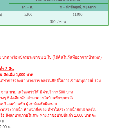
ราคาบ้านพัก วันนี้ – 30 มิ.ย. 61
อา. – ศ.
ส. – นักขัตฤกษ์, หยุดยาว
น)
5,900
11,900
500.-/ ท่าน
000 บาท พร้อมบัตรประชาชน 1 ใบ (ได้คืนในวันที่ออกจากบ้านพัก)
ต่ำ 2 คืน
น คิดเพิ่ม 1,000 บาท
่ได้ทำการจองมา ทางเราขอสงวนสิทธิ์ในการเข้าพักทุกกรณี รวม
าน ชาม เครื่องครัวให้ มีค่าบริการ 500 บาท
่างๆ ที่ส่งเสียงดัง เข้ามาภายในบ้านพักทุกกรณี
ริเวณบ้านพัก ผู้เช่าต้องรับผิดชอบ
ดสระว่ายน้ำ ห้ามนำสิ่งของ ที่ทำให้สระว่ายน้ำสกปรกลงไป
อ สิ่งสกปรกภายในสระ ทางเราขอปรับขั้นต่ำ 1,000 บาทค่ะ
0 น.
2.00 น.