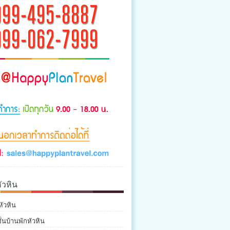
ัวหิน
หัวหิน
่นบ้านพักหัวหิน