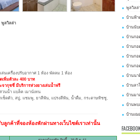
พูลวิลล
บ้านฟ้า
พูลวิลล่า
บ้านนับ
บ้านกอด
บ้านกอด
บ้านกอด
บ้านกอด
งเล่นเครื่องปรับอากาศ 1 ห้อง พัดลม 1 ห้อง
บ้านนาด
ิดเพิ่มตัวละ 400 บาท
บ้านลาโ
ะจากุชชี่ มีบริการห่วงยางเล่นน้ำฟรี
สวนน้ำ แบล็ค เมาน์เทน
บ้านมาส
าเช็ดตัว, สบู่, แชมพู, ยาสีฟัน, แปรงสีฟัน, น้ำดื่ม, กระดาษทิชชู,
บ้านพบส
บ้านเฌอ
ลูกค้าที่จองห้องพักผ่านทางเว็บไซต์เราเท่านั้น
FACEBOO