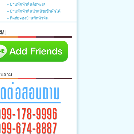
» บ้านพักหัวหินติดทะเล
» บ้านพักหัวหินนำสุนัขเข้าพักได้
» ติดต่อจองบ้านพักหัวหิน
CIAL
อบถาม