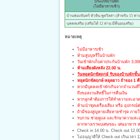
ประเภทบ้านพัก
(ไม่มีอาหารเช้า)
บ้านฟองจันทร์ หัวหิน พูลวิลล่า (สำหรับ 15 ท่า
บุคคลเสริม (เสริมได้ 12 ท่าน มีที่นอนเสริม)
หมายเหตุ
ไม่มีอาหารเช้า
ห้ามสูบบุหรี่ในบ้านพัก
วันเข้าพักเก็บค่าประกันบ้านพัก 3,
ห้ามเสียงดังหลัง 22.00 น.
วันหยุดนักขัตฤกษ์ รับจองบ้านพักขั้น
หยุดนักขัตฤกษ์-หยุดยาว ถ้าจอง 1 คื
หากมีบุคคลเข้าพักเกินจากจำนวนที
ถึงขอสงวนสิทธิ์ในการคืนเงิน
หากลูกค้าต้องการให้ทำความสะอาด จ
ห้ามนำชุดเครื่องเสียง หรือ อุปกรณ์ต
ถ้ามีของสูญหายเสียหายชำรุด ภายในบ
รบกวน ช่วยดูแล และรักษาความสะอา
หากทางเราพบเศษขยะ เศษอาหาร หรื
Check in 14.00 น. Check out 12.0
ไม่อนุญาติให้ Check out เกินเวลา 1