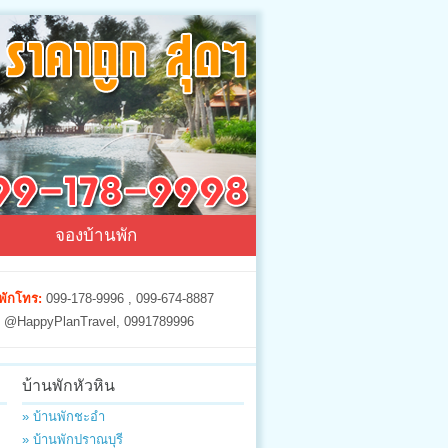
จองบ้านพัก
พักโทร:
099-178-9996 , 099-674-8887
@HappyPlanTravel, 0991789996
บ้านพักหัวหิน
» บ้านพักชะอำ
» บ้านพักปราณบุรี