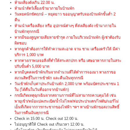
ห้ามเสียงดังเกิน 22.00 น.
ห้ามนำสัตว์เลี้ยงเข้ามาภายในบ้านพัก
วันหยดนักขัตฤกษ์ – หยุดยาว ขออนุญาตรับจองบ้านพักขั้นต่ำ 2
คืน
ห้ามนำเครื่องเสียง หรือ อุปกรณ์ต่างๆ ที่ส่งเสียงดัง เข้ามาภายใน
บ้านพักทุกกรณี
หากมีของสูญหายเสียหายชำรุด ภายในบริเวณบ้านพัก ผู้เช่าต้องรับ
ผิดชอบ
หากลูกค้าต้องการให้ทำความสะอาด จาน ชาม เครื่องครัวให้ มีค่า
บริการ 1,000 บาท
หากทางเราพบเจอสิ่งที่ทำให้สระสกปรก หรือ เศษอาหารภายในสระ
ปรับขั้นต่ำ 5,000 บาท
หากมีบุคคลเข้าพักเกินจากจำนวนที่ได้ทำการจองมา ทางเราขอ
สงวนสิทธิ์ในการเข้าพัก และคืนเงินทุกกรณี
วันเข้าพักเก็บค่าประกันบ้านพัก 2,000 บาท พร้อมบัตรประชาชน 1
ใบ (ได้คืนในวันที่ออกจากบ้านพัก)
กรณีเกิดเหตุฉุกเฉินจากสถานการณ์ที่ไม่สามารถควบคุมได้ เช่น
พายุเข้า/หม้อแปลงระเบิด/น้ำไม่ไหล/ท่อประปาแตก/ไฟดับ/แอร์ไม่
เย็นที่เกิดจากการกระชากของไฟฟ้า ฯลฯ ทางบ้านพักขอสงวนสิทธิ์
ในการคืนเงินทุกกรณี
Check in 15.00 น. Check out 12.00 น.
ไม่อนุญาติให้ Check out เกินเวลา 12.00 น.