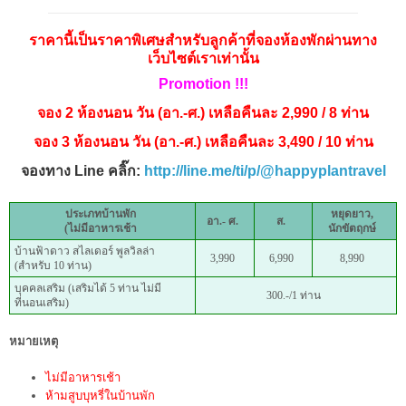
ราคานี้เป็นราคาพิเศษสำหรับลูกค้าที่จองห้องพักผ่านทาง
เว็บไซต์เราเท่านั้น
Promotion !!!
จอง 2 ห้องนอน วัน (อา.-ศ.) เหลือคืนละ 2,990 / 8 ท่าน
จอง 3 ห้องนอน วัน (อา.-ศ.) เหลือคืนละ 3,490 / 10 ท่าน
จองทาง Line คลิ๊ก:
http://line.me/ti/p/@happyplantravel
ประเภทบ้านพัก
หยุดยาว,
อา.- ศ.
ส.
(ไม่มีอาหารเช้า
นักขัตฤกษ์
บ้านฟ้าดาว สไลเดอร์ พูลวิลล่า
3,990
6,990
8,990
(สำหรับ 10 ท่าน)
บุคคลเสริม (เสริมได้ 5 ท่าน ไม่มี
300.-/1 ท่าน
ที่นอนเสริม)
หมายเหตุ
ไม่มีอาหารเช้า
ห้ามสูบบุหรี่ในบ้านพัก