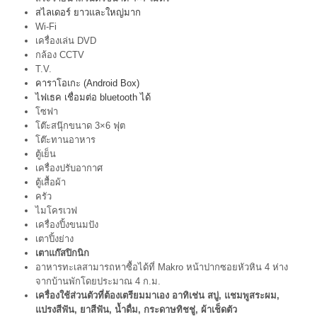
สไลเดอร์ ยาวและใหญ่มาก
Wi-Fi
เครื่องเล่น DVD
กล้อง CCTV
T.V.
คาราโอเกะ (Android Box)
ไฟเธค เชื่อมต่อ bluetooth ได้
โซฟา
โต๊ะสนุ๊กขนาด 3×6 ฟุต
โต๊ะทานอาหาร
ตู้เย็น
เครื่องปรับอากาศ
ตู้เสื้อผ้า
ครัว
ไมโครเวฟ
เครื่องปิ้งขนมปัง
เตาปิ้งย่าง
เตาแก๊สปิกนิก
อาหารทะเลสามารถหาซื้อได้ที่ Makro หน้าปากซอยหัวหิน 4 ห่าง
จากบ้านพักโดยประมาณ 4 ก.ม.
เครื่องใช้ส่วนตัวที่ต้องเตรียมมาเอง อาทิเช่น สบู่, แชมพูสระผม,
แปรงสีฟัน, ยาสีฟัน, น้ำดื่ม, กระดาษทิชชู่, ผ้าเช็ดตัว