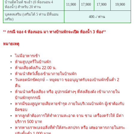
บ้านมิดไนท์ ชะอำ (6 ห้องนอน 4
11,900
17,900
17,900
19,900
ห้องน้ำ) สำหรับ 20 ท่าน
บุคคลเสริม (เสริมได้ 5 ท่าน มีที่นอน
400.-/ ท่าน
เสริม)
**
กรณี จอง 4 ห้องนอน มา ทางบ้านพักจะเปิด ห้องน้ำ 3 ห้อง
**
หมายเหตุ
ไม่มีอาหารเช้า
ห้ามสูบบุหรี่ในบ้านพัก
ห้ามเสียงดังเกิน 22.00 น.
ห้ามนำสัตว์เลี้ยงเข้ามาภายในบ้านพัก
วันหยดนักขัตฤกษ์ – หยุดยาว ขออนุญาตรับจองบ้านพักขั้นต่ำ 2
คืน
ห้ามนำเครื่องเสียง หรือ อุปกรณ์ต่างๆ ที่ส่งเสียงดัง เข้ามาภายใน
บ้านพักทุกกรณี
หากมีของสูญหายเสียหายชำรุด ภายในบริเวณบ้านพัก ผู้เช่าต้องรับ
ผิดชอบ
หากลูกค้าต้องการให้ทำความสะอาด จาน ชาม เครื่องครัวให้ มีค่า
บริการ 500 บาท
หากทางเราพบเจอสิ่งที่ทำให้สระสกปรก หรือ เศษอาหารภายในสระ
ปรับขั้นต่ำ 1,000 บาท