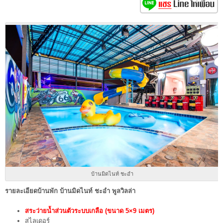
บ้านมิดไนท์ ชะอำ
รายละเอียดบ้านพัก บ้านมิดไนท์ ชะอำ พูลวิลล่า
สระว่ายน้ำส่วนตัวระบบเกลือ (ขนาด 5×9 เมตร)
สไลเดอร์