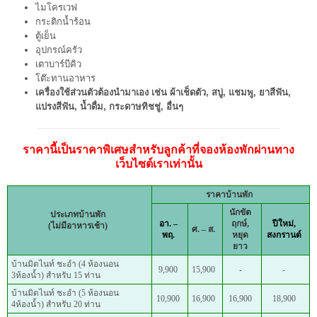
ไมโครเวฟ
กระติกน้ำร้อน
ตู้เย็น
อุปกรณ์ครัว
เตาบาร์บีคิว
โต๊ะทานอาหาร
เครื่องใช้ส่วนตัวต้องนำมาเอง เช่น ผ้าเช็ดตัว, สบู่, แชมพู, ยาสีฟัน,
แปรงสีฟัน, น้ำดื่ม, กระดาษทิชชู่, อื่นๆ
ราคานี้เป็นราคาพิเศษสำหรับลูกค้าที่จองห้องพักผ่านทาง
เว็บไซต์เราเท่านั้น
ราคาบ้านพัก
นักขัต
ประเภทบ้านพัก
อา. –
ฤกษ์,
ปีใหม่,
(ไม่มีอาหารเช้า)
ศ. – ส.
พฤ.
หยุด
สงกรานต์
ยาว
บ้านมิดไนท์ ชะอำ (4 ห้องนอน
9,900
15,900
-
-
3ห้องน้ำ) สำหรับ 15 ท่าน
บ้านมิดไนท์ ชะอำ (5 ห้องนอน
10,900
16,900
16,900
18,900
4ห้องน้ำ) สำหรับ 20 ท่าน