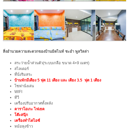
สิ่งอำนวยความสะดวกของบ้านมิดไนท์ ชะอำ พูลวิลล่า
สระว่ายน้ำส่วนตัว(ระบบเกลือ ขนาด 4×9 เมตร)
สไลเดอร์
ที่นั่งริมสระ
บ้านพักมีเตียง 5 ฟุต 11 เตียง และ เตียง 3.5 ฟุต 1 เตียง
โซฟานั่งเล่น
WIFI
ทีวี
เครื่องปรับอากาศทั้งหลัง
คาราโอเกะ ไฟเธค
โต๊ะสนุ๊ก
เครื่องทำไดไอซ์
หม้อหุงข้าว