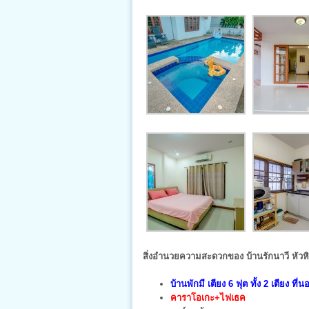
สิ่งอำนวยความสะดวกของ บ้านรักนาวี หัวหิน
บ้านพักมี เตียง 6 ฟุต ทั้ง 2 เตียง ที่น
คาราโอเกะ+ไฟเธค