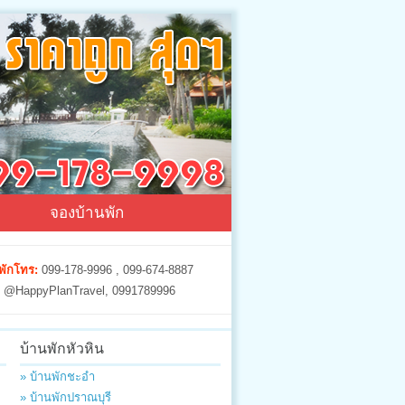
จองบ้านพัก
พักโทร:
099-178-9996 , 099-674-8887
@HappyPlanTravel, 0991789996
บ้านพักหัวหิน
» บ้านพักชะอำ
» บ้านพักปราณบุรี