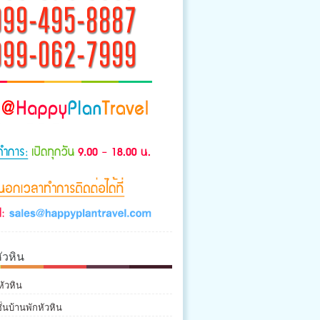
ัวหิน
หัวหิน
่นบ้านพักหัวหิน