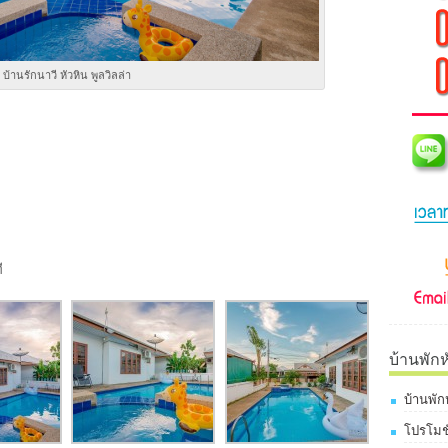
บ้านรักนาวี หัวหิน พูลวิลล่า
ี
บ้านพักห
บ้านพัก
โปรโมชั