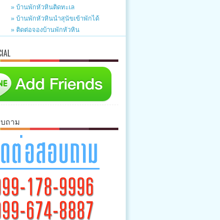
» บ้านพักหัวหินติดทะเล
» บ้านพักหัวหินนำสุนัขเข้าพักได้
» ติดต่อจองบ้านพักหัวหิน
CIAL
อบถาม