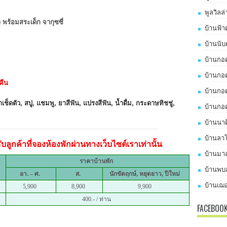
พูลวิลล
 พร้อมสระเด็ก จากุซซี่
บ้านฟ้า
บ้านนับ
บ้านกอด
บ้านกอด
คืน
บ้านกอด
เช็ดตัว, สบู่, แชมพู, ยาสีฟัน, แปรงสีฟัน, น้ำดื่ม, กระดาษทิชชู่,
บ้านกอด
บ้านนาด
บ้านลาโ
ลูกค้าที่จองห้องพักผ่านทางเว็บไซต์เราเท่านั้น
บ้านมาส
ราคาบ้านพัก
บ้านพบส
อา. – ศ.
ส.
นักขัตฤกษ์, หยุดยาว, ปีใหม่
บ้านเฌอ
5,900
8,900
9,900
400.- / ท่าน
FACEBOO