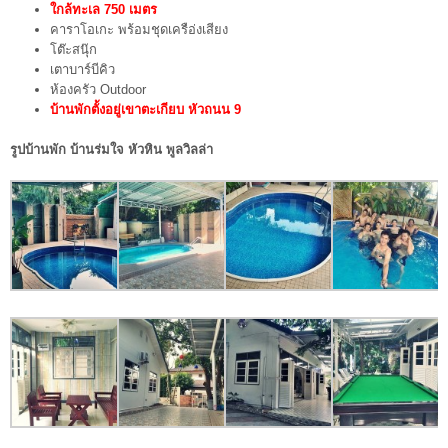
ใกล้ทะเล 750 เมตร
คาราโอเกะ พร้อมชุดเครือ่งเสียง
โต๊ะสนุ๊ก
เตาบาร์บีคิว
ห้องครัว Outdoor
บ้านพักตั้งอยู่เขาตะเกียบ หัวถนน 9
รูปบ้านพัก บ้านร่มใจ หัวหิน พูลวิลล่า