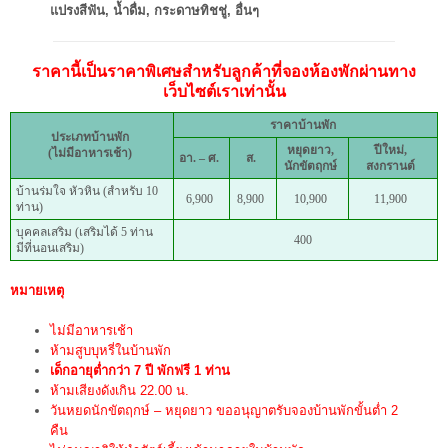
แปรงสีฟัน, น้ำดื่ม, กระดาษทิชชู่, อื่นๆ
ราคานี้เป็นราคาพิเศษสำหรับลูกค้าที่จองห้องพักผ่านทาง
เว็บไซต์เราเท่านั้น
ราคาบ้านพัก
ประเภทบ้านพัก
หยุดยาว,
ปีใหม่,
(ไม่มีอาหารเช้า)
อา. – ศ.
ส.
นักขัตฤกษ์
สงกรานต์
บ้านร่มใจ หัวหิน (สำหรับ 10
6,900
8,900
10,900
11,900
ท่าน)
บุคคลเสริม (เสริมได้ 5 ท่าน
400
มีที่นอนเสริม)
หมายเหตุ
ไม่มีอาหารเช้า
ห้ามสูบบุหรี่ในบ้านพัก
เด็กอายุต่ำกว่า 7 ปี พักฟรี 1 ท่าน
ห้ามเสียงดังเกิน 22.00 น.
วันหยดนักขัตฤกษ์ – หยุดยาว ขออนุญาตรับจองบ้านพักขั้นต่ำ 2
คืน