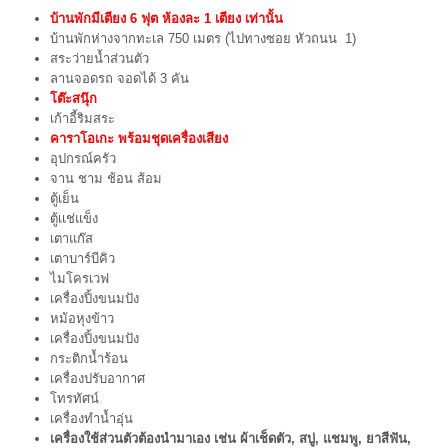
บ้านพักมีเตียง 6 ฟุต ห้องละ 1 เตียง เท่านั้น
บ้านพักห่างจากทะเล 750 เมตร (ไปทางซอย หัวถนน 1)
สระว่ายน้ำส่วนตัว
ลานจอดรถ จอดได้ 3 คัน
โต๊ะสนุ๊ก
เก้าอี้ริมสระ
คาราโอเกะ พร้อมชุดเครื่องเสียง
อุปกรณ์ครัว
จาน ชาม ช้อน ส้อม
ตู้เย็น
ตู้เเช่แข็ง
เตาแก๊ส
เตาบาร์บีคิว
ไมโครเวฟ
เครื่องปิ้งขนมปัง
หม้อหุงข้าว
เครื่องปิ้งขนมปัง
กระติกน้ำร้อน
เครื่องปรับอากาศ
โทรทัศน์
เครื่องทำน้ำอุ่น
เครื่องใช้ส่วนตัวต้องนำมาเอง เช่น ผ้าเช็ดตัว, สบู่, แชมพู, ยาสีฟัน,