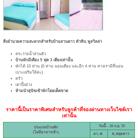
สิ่งอำนวยความสะดวกสำหรับบ้านลานดาว หัวหิน พูลวิลล่า
สระว่ายน้ำส่วนตัว
บ้านพักมีเตียง 5 ฟุต 3 เตียงเท่านั้น
พักได้ 10 ท่าน (6 ท่าน นอนเตียง และอีก 4 ท่าน ทางเรามีที่นอน
เบาะเสริมให้ค่ะ)
ครัว
เตาปิ้งย่าง
ห้ามนำสุนัขเข้าพักโดยเด็ดขาด
ราคานี้เป็นราคาพิเศษสำหรับลูกค้าที่จองผ่านทางเว็บไซต์เรา
เท่านั้น
วันนี้ – 30 ก.ย. 59
ประเภทบ้านพัก
(ไม่มีอาหารเช้า)
อา.-ศ.
ส.,
หยุดยาว