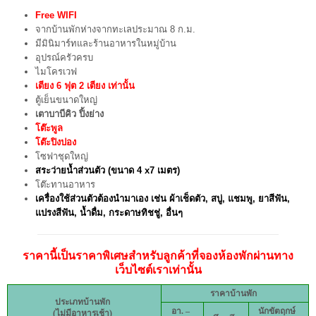
Free WIFI
จากบ้านพักห่างจากทะเลประมาณ 8 ก.ม.
มีมินิมาร์ทและร้านอาหารในหมู่บ้าน
อุปรณ์ครัวครบ
ไมโครเวฟ
เตียง 6 ฟุต 2 เตียง เท่านั้น
ตู้เย็นขนาดใหญ่
เตาบาบีคิว ปิ้งย่าง
โต๊ะพูล
โต๊ะปิงปอง
โซฟาชุดใหญ่
สระว่ายน้ำส่วนตัว (ขนาด 4 x7 เมตร)
โต๊ะทานอาหาร
เครื่องใช้ส่วนตัวต้องนำมาเอง เช่น ผ้าเช็ดตัว, สบู่, แชมพู, ยาสีฟัน,
แปรงสีฟัน, น้ำดื่ม, กระดาษทิชชู่, อื่นๆ
ราคานี้เป็นราคาพิเศษสำหรับลูกค้าที่จองห้องพักผ่านทาง
เว็บไซต์เราเท่านั้น
ราคาบ้านพัก
ประเภทบ้านพัก
อา. –
นักขัตฤกษ์
(ไม่มีอาหารเช้า)