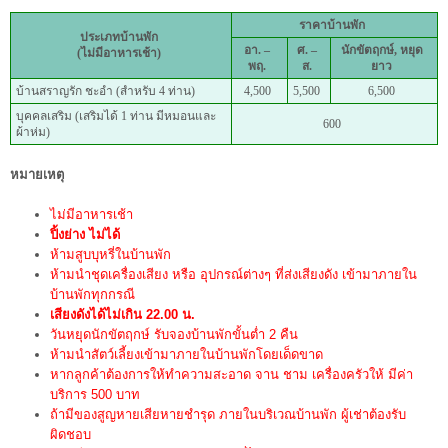
ราคาบ้านพัก
ประเภทบ้านพัก
อา. –
ศ. –
นักขัตฤกษ์, หยุด
(ไม่มีอาหารเช้า)
พฤ.
ส.
ยาว
บ้านสราญรัก ชะอำ (สำหรับ 4 ท่าน)
4,500
5,500
6,500
บุคคลเสริม (เสริมได้ 1 ท่าน มีหมอนและ
600
ผ้าห่ม)
หมายเหตุ
ไม่มีอาหารเช้า
ปิ้งย่าง ไม่ได้
ห้ามสูบบุหรี่ในบ้านพัก
ห้ามนำชุดเครื่องเสียง หรือ อุปกรณ์ต่างๆ ที่ส่งเสียงดัง เข้ามาภายใน
บ้านพักทุกกรณี
เสียงดังได้ไม่เกิน 22.00 น.
วันหยุดนักขัตฤกษ์ รับจองบ้านพักขั้นต่ำ 2 คืน
ห้ามนำสัตว์เลี้ยงเข้ามาภายในบ้านพักโดยเด็ดขาด
หากลูกค้าต้องการให้ทำความสะอาด จาน ชาม เครื่องครัวให้ มีค่า
บริการ 500 บาท
ถ้ามีของสูญหายเสียหายชำรุด ภายในบริเวณบ้านพัก ผู้เช่าต้องรับ
ผิดชอบ