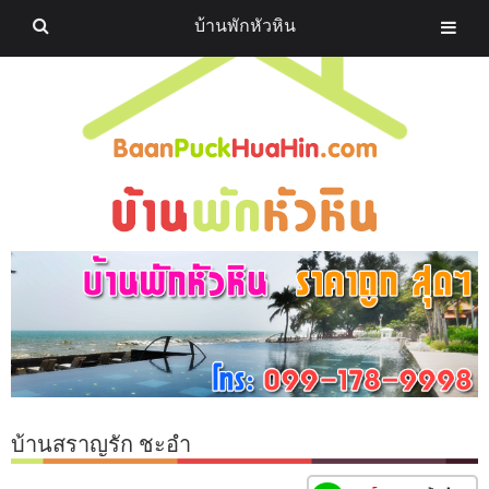
บ้านพักหัวหิน
บ้านสราญรัก ชะอำ