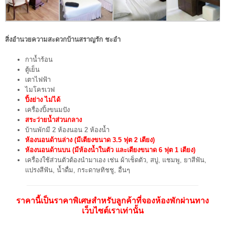
สิ่งอำนวยความสะดวกบ้านสราญรัก ชะอำ
กาน้ำร้อน
ตู้เย็น
เตาไฟฟ้า
ไมโครเวฟ
ปิ้งย่าง ไม่ได้
เครื่องปิ้งขนมปัง
สระว่ายน้ำส่วนกลาง
บ้านพักมี 2 ห้องนอน 2 ห้องน้ำ
ห้องนอนด้านล่าง (มีเตียงขนาด 3.5 ฟุต 2 เตียง)
ห้องนอนด้านบน (มีห้องน้ำในตัว และเตียงขนาด 6 ฟุต 1 เตียง)
เครื่องใช้ส่วนตัวต้องนำมาเอง เช่น ผ้าเช็ดตัว, สบู่, แชมพู, ยาสีฟัน,
แปรงสีฟัน, น้ำดื่ม, กระดาษทิชชู, อื่นๆ
ราคานี้เป็นราคาพิเศษสำหรับลูกค้าที่จองห้องพักผ่านทาง
เว็บไซต์เราเท่านั้น