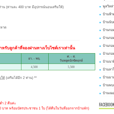
พูลวิลล
 ท่าน (ท่านละ 400 บาท มีอุปกรณ์นอนเสริมให้)
บ้านฟ้า
บ้านนับ
กหาด
บ้านกอด
บ้านกอด
บ้านกอด
หรับลูกค้าที่จองผ่านทางเว็บไซต์เราเท่านั้น
บ้านกอด
ศ. – ส.
อา. – พฤ.
วันหยุดนักขัตฤกษ์
บ้านนาด
4,500
5,500
บ้านลาโ
บ้านมาส
มให้
(เสริมได้อีก 2 ท่าน) **
บ้านพบส
บ้านเฌอ
ต่ำ 2 คืนค่ะ
FACEBOO
000 บาท พร้อมบัตรประชาชน 1 ใบ (ได้คืนในวันที่ออกจากบ้านพัก)