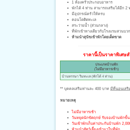
1 ห้องครัวประกอบอาหาร
พักได้ 4 ท่าน สามารถเสริมได้อีก 2
มีอุปกรณ์ครัวให้ครบ
คอนโดติดทะเล
สระว่ายน้ำ (ส่วนกลาง)
ที่พักเข้าทางเดียวกับโรงแรมสวนบว
ห้ามนำสุนัขเข้าพักโดยเด็ดขาด
ราคานี้เป็นราคาพิเศษสำ
ประเภทบ้านพัก
(ไม่มีอาหารเช้า)
บ้านหรรษา ริมทะเล (พักได้ 4 ท่าน)
** บุคคลเสริมท่านละ 400 บาท
มีที่นอนเสริ
หมายเหตุ
ไม่มีอาหารเช้า
วันหยุดนักขัตฤกษ์ รับจองบ้านพักขั้น
วันเข้าพักเก็บค่าประกันบ้านพัก 2,
ห้ามนำสัตว์เลี้ยงเข้ามาในที่พัก