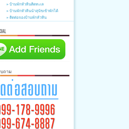
» บ้านพักหัวหินติดทะเล
» บ้านพักหัวหินนำสุนัขเข้าพักได้
» ติดต่อจองบ้านพักหัวหิน
CIAL
อบถาม