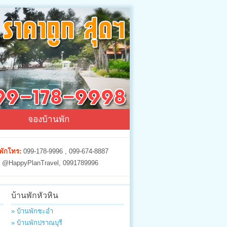
จองบ้านพัก
พักโทร:
099-178-9996 , 099-674-8887
@HappyPlanTravel, 0991789996
บ้านพักหัวหิน
» บ้านพักชะอำ
» บ้านพักปราณบุรี