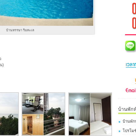
บ้านหรรษา ริมทะเล
ว
าน)
บ้านพักห
บ้านพัก
โปรโมชั