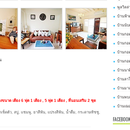
พูลวิลล
บ้านฟ้า
บ้านนับ
บ้านกอด
บ้านกอด
บ้านกอด
น
บ้านกอด
บ้านนาด
บ้านลาโ
บ้านมาส
บ้านพบส
งขนาด เตียง 6 ฟุต 1 เตียง , 5 ฟุต 1 เตียง , ที่นอนเสริม 2 ชุด
บ้านเฌอ
าเช็ดตัว, สบู่, แชมพู, ยาสีฟัน, แปรงสีฟัน, น้ำดื่ม, กระดาษทิชชู,
FACEBOO