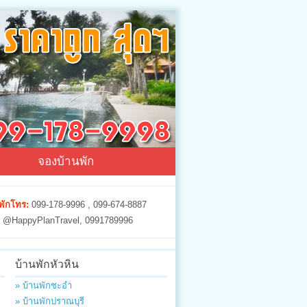
จองบ้านพัก
พักโทร:
099-178-9996 , 099-674-8887
@HappyPlanTravel, 0991789996
บ้านพักหัวหิน
» บ้านพักชะอำ
» บ้านพักปราณบุรี