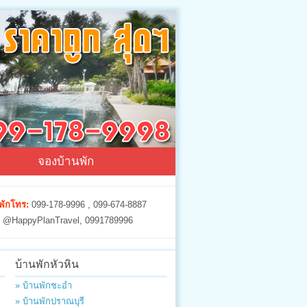
จองบ้านพัก
พักโทร:
099-178-9996 , 099-674-8887
@HappyPlanTravel, 0991789996
บ้านพักหัวหิน
» บ้านพักชะอำ
» บ้านพักปราณบุรี