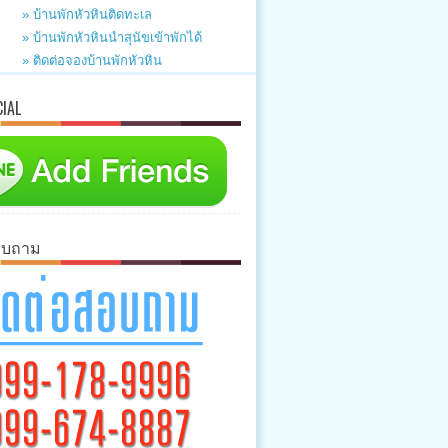
» บ้านพักหัวหินติดทะเล
» บ้านพักหัวหินนำสุนัขเข้าพักได้
» ติดต่อจองบ้านพักหัวหิน
CIAL
อบถาม