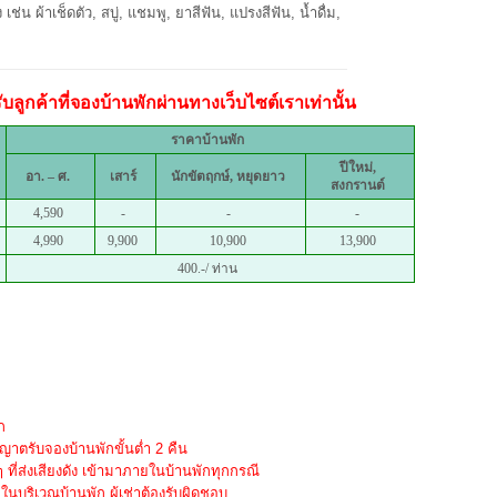
ช่น ผ้าเช็ดตัว, สบู่, แชมพู, ยาสีฟัน, แปรงสีฟัน, น้ำดื่ม,
ลูกค้าที่จองบ้านพักผ่านทางเว็บไซต์เราเท่านั้น
ราคาบ้านพัก
ปีใหม่,
อา. – ศ.
เสาร์
นักขัตฤกษ์, หยุดยาว
สงกรานต์
4,590
-
-
-
4,990
9,900
10,900
13,900
400.-/ ท่าน
ก
าตรับจองบ้านพักขั้นต่ำ 2 คืน
ๆ ที่ส่งเสียงดัง เข้ามาภายในบ้านพักทุกกรณี
บริเวณบ้านพัก ผู้เช่าต้องรับผิดชอบ