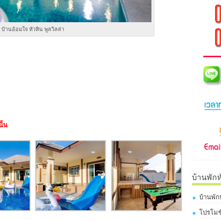
บ้านอ้อมใจ หัวหิน พูลวิลล่า
ั้น
บ้านพักห
บ้านพัก
โปรโมชั