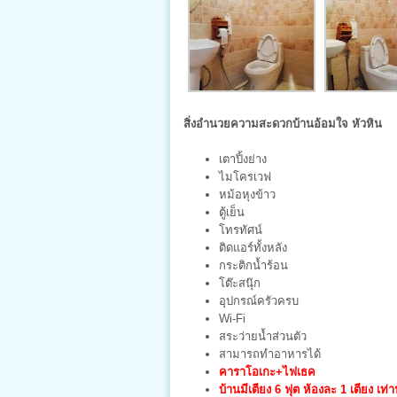
สิ่งอำนวยความสะดวกบ้านอ้อมใจ หัวหิน
เตาปิ้งย่าง
ไมโครเวฟ
หม้อหุงข้าว
ตู้เย็น
โทรทัศน์
ติดแอร์ทั้งหลัง
กระติกน้ำร้อน
โต๊ะสนุ๊ก
อุปกรณ์ครัวครบ
Wi-Fi
สระว่ายน้ำส่วนตัว
สามารถทำอาหารได้
คาราโอเกะ+ไฟเธค
บ้านมีเตียง 6 ฟุต ห้องละ 1 เตียง เท่าน