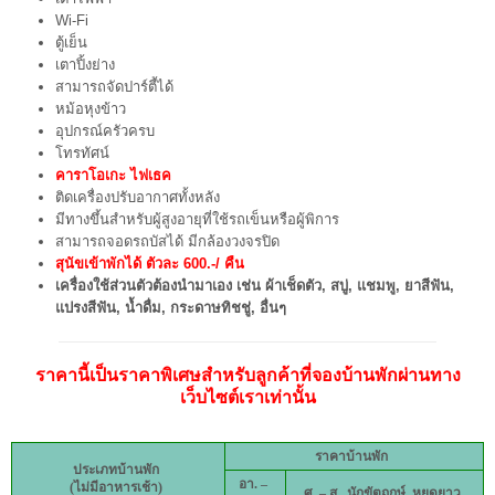
Wi-Fi
ตู้เย็น
เตาปิ้งย่าง
สามารถจัดปาร์ตี้ได้
หม้อหุงข้าว
อุปกรณ์ครัวครบ
โทรทัศน์
คาราโอเกะ ไฟเธค
ติดเครื่องปรับอากาศทั้งหลัง
มีทางขึ้นสำหรับผู้สูงอายุที่ใช้รถเข็นหรือผู้พิการ
สามารถจอดรถบัสได้ มีกล้องวงจรปิด
สุนัขเข้าพักได้ ตัวละ 600.-/ คืน
เครื่องใช้ส่วนตัวต้องนำมาเอง เช่น ผ้าเช็ดตัว, สบู่, แชมพู, ยาสีฟัน,
แปรงสีฟัน, น้ำดื่ม, กระดาษทิชชู่, อื่นๆ
ราคานี้เป็นราคาพิเศษสำหรับลูกค้าที่จองบ้านพักผ่านทาง
เว็บไซต์เราเท่านั้น
ราคาบ้านพัก
ประเภทบ้านพัก
อา. –
(ไม่มีอาหารเช้า)
ศ
. – ส., นักขัตฤกษ์, หยุดยาว