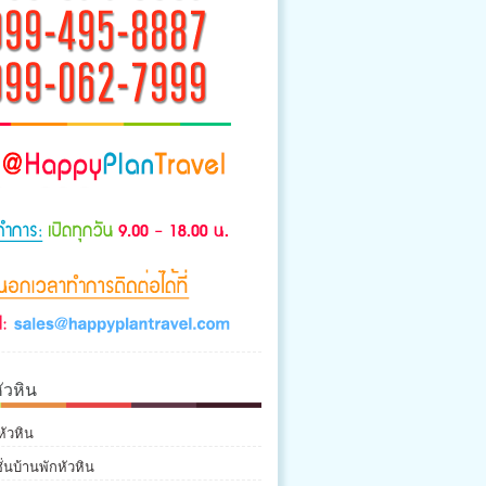
ัวหิน
หัวหิน
่นบ้านพักหัวหิน