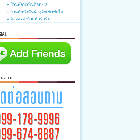
» บ้านพักหัวหินติดทะเล
» บ้านพักหัวหินนำสุนัขเข้าพักได้
» ติดต่อจองบ้านพักหัวหิน
CIAL
อบถาม