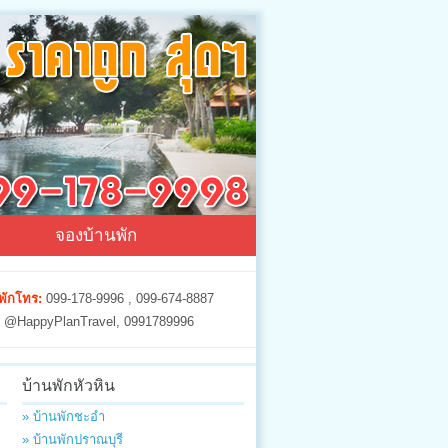
จองบ้านพัก
พักโทร:
099-178-9996 , 099-674-8887
@HappyPlanTravel, 0991789996
บ้านพักหัวหิน
» บ้านพักชะอำ
» บ้านพักปราณบุรี