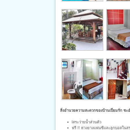
สิ่งอำนวยความสะดวกของบ้านเปี่ยมรัก ชะ
lสระว่ายน้ำส่วนตัว
ฟรี !! ห่วงยางแฟนซีและลูกบอลในส