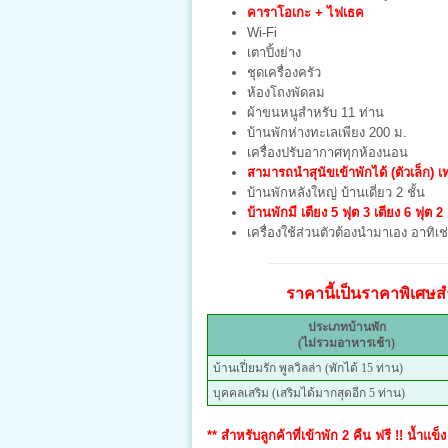
คาราโอเกะ + ไฟเธค
Wi-Fi
เตาปิ้งย่าง
ชุดเครื่องครัว
ห้องโถงพัดลม
ผ้าขนหนูสำหรับ 11 ท่าน
บ้านพักห่างทะเลเพียง 200 ม.
เครื่องปรับอากาศทุกห้องนอน
สามารถนำสุนัขเข้าพักได้ (ตัวเล็ก) เท
บ้านพักหลังใหญ่ บ้านเดี่ยว 2 ชั้น
บ้านพักมี เตียง 5 ฟุต 3 เตียง 6 ฟุต 2 
เครื่องใช้ส่วนตัวต้องนำมาเอง อาทิเช่
ราคานี้เป็นราคาพิเศษสำ
ประเภทบ้านพัก
(ไม่รวมอาหารเช้า)
บ้านเปี่ยมรัก พูลวิลล่า (พักได้ 15 ท่าน)
บุคคลเสริม (เสริมได้มากสุดอีก 5 ท่าน)
** สำหรับลูกค้าที่เข้าพัก 2 คืน ฟรี !! น้ำแข็ง 