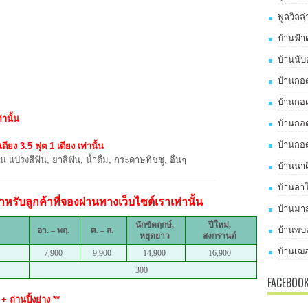
พูลวิลล
บ้านฟ้า
บ้านนับ
บ้านกอด
บ้านกอด
่านั้น
บ้านกอด
บ้านกอด
เตียง 3.5 ฟุต 1 เตียง เท่านั้น
น แปรงสีฟัน, ยาสีฟัน, น้ำดื่ม, กระดาษทิชชู, อื่นๆ
บ้านนาด
บ้านลาโ
หรับลูกค้าที่จองผ่านทางเว็บไซต์เราเท่านั้น
บ้านมาส
นักขัตฤกษ์,
ปีใหม่,
บ้านพบส
อา. – พฤ.
ศ. – ส.
หยุดยาว
สงกรานต์
บ้านเฌอ
7,900
9,900
14,900
16,900
300
FACEBOO
+ ถ่านปิ้งย่าง **