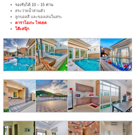
รองรับได้ 10 – 15 ท่าน
สระว่ายน้ำส่วนตัว
ลูกบอลสี และของเล่นในสระ
คาราโอเกะ ไฟเธค
โต๊ะสนุ๊ก