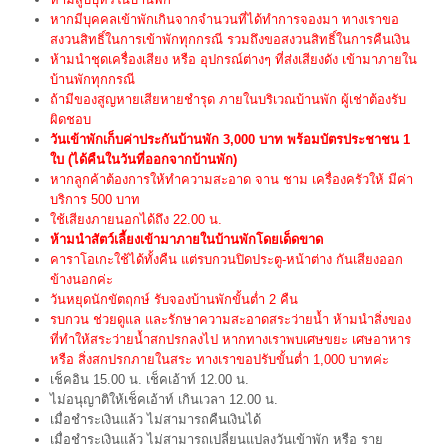
หากมีบุคคลเข้าพักเกินจากจำนวนที่ได้ทำการจองมา ทางเราขอ
สงวนสิทธิ์ในการเข้าพักทุกกรณี รวมถึงขอสงวนสิทธิ์ในการคืนเงิน
ห้ามนำชุดเครื่องเสียง หรือ อุปกรณ์ต่างๆ ที่ส่งเสียงดัง เข้ามาภายใน
บ้านพักทุกกรณี
ถ้ามีของสูญหายเสียหายชำรุด ภายในบริเวณบ้านพัก ผู้เช่าต้องรับ
ผิดชอบ
วันเข้าพักเก็บค่าประกันบ้านพัก 3,000 บาท พร้อมบัตรประชาชน 1
ใบ (ได้คืนในวันที่ออกจากบ้านพัก)
หากลูกค้าต้องการให้ทำความสะอาด จาน ชาม เครื่องครัวให้ มีค่า
บริการ 500 บาท
ใช้เสียงภายนอกได้ถึง 22.00 น.
ห้ามนำสัตว์เลี้ยงเข้ามาภายในบ้านพักโดยเด็ดขาด
คาราโอเกะใช้ได้ทั้งคืน แต่รบกวนปิดประตู-หน้าต่าง กันเสียงออก
ข้างนอกค่ะ
วันหยุดนักขัตฤกษ์ รับจองบ้านพักขั้นต่ำ 2 คืน
รบกวน ช่วยดูแล และรักษาความสะอาดสระว่ายน้ำ ห้ามนำสิ่งของ
ที่ทำให้สระว่ายน้ำสกปรกลงไป หากทางเราพบเศษขยะ เศษอาหาร
หรือ สิ่งสกปรกภายในสระ ทางเราขอปรับขั้นต่ำ 1,000 บาทค่ะ
เช็คอิน 15.00 น. เช็คเอ้าท์ 12.00 น.
ไม่อนุญาติให้เช็คเอ้าท์ เกินเวลา 12.00 น.
เมื่อชำระเงินแล้ว ไม่สามารถคืนเงินได้
เมื่อชำระเงินแล้ว ไม่สามารถเปลี่ยนแปลงวันเข้าพัก หรือ ราย