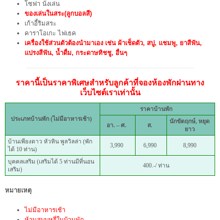
โซฟา นั่งเล่น
ของเล่นในสระ(ลูกบอลสี)
เก้าอี้ริมสระ
คาราโอเกะ ไฟเธค
เครื่องใช้ส่วนตัวต้องนำมาเอง เช่น ผ้าเช็ดตัว, สบู่, แชมพู, ยาสีฟัน,
แปรงสีฟัน, น้ำดื่ม, กระดาษทิชชู, อื่นๆ
ราคานี้เป็นราคาพิเศษสำหรับลูกค้าที่จองห้องพักผ่านทาง
เว็บไซต์เราเท่านั้น
ราคาบ้านพัก
ประเภทบ้านพัก (ไม่มีอาหารเช้า)
นักขัตฤกษ์, หยุด
อา. – ศ.
ส.
ยาว
บ้านเพียงดาว หัวหิน พูลวิลล่า (พัก
3,990
6,990
8,990
ได้ 10 ท่าน)
บุคคลเสริม (เสริมได้ 5 ท่านมีที่นอน
400.-/ ท่าน
เสริม)
หมายเหตุ
ไม่มีอาหารเช้า
ห้ามสูบบุหรี่ในบ้านพัก