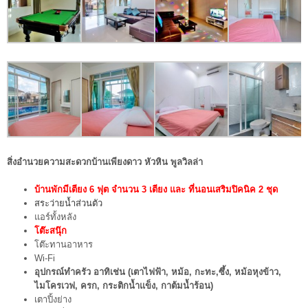
สิ่งอำนวยความสะดวกบ้านเพียงดาว หัวหิน พูลวิลล่า
บ้านพักมีเตียง 6 ฟุต จำนวน 3 เตียง และ ที่นอนเสริมปิคนิค 2 ชุด
สระว่ายน้ำส่วนตัว
แอร์ทั้งหลัง
โต๊ะสนุ๊ก
โต๊ะทานอาหาร
Wi-Fi
อุปกรณ์ทำครัว อาทิเช่น (เตาไฟฟ้า, หม้อ, กะทะ,ซึ้ง, หม้อหุงข้าว,
ไมโครเวฟ, ครก, กระติกน้ำแข็ง, กาต้มน้ำร้อน)
เตาปิ้งย่าง