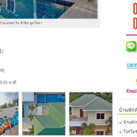
บ้านเมฆตะวัน หัวหิน พูลวิลล่า
้ำ
าร)
-15 นาที
บ้านพักห
บ้านพัก
โปรโมชั