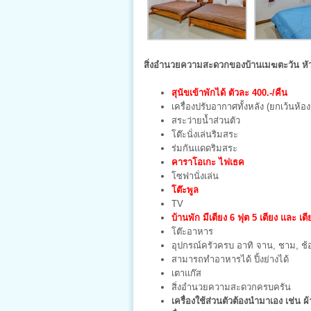
สิ่งอำนวยความสะดวกของบ้านเมฆตะวัน หัวห
สุนัขเข้าพักได้ ตัวละ 400.-/คืน
เครื่องปรับอากาศทั้งหลัง (ยกเว้นห้อง
สระว่ายน้ำส่วนตัว
โต๊ะนั่งเล่นริมสระ
ร่มกันแดดริมสระ
คาราโอเกะ
ไฟเธค
โซฟานั่งเล่น
โต๊ะพูล
TV
บ้านพัก มีเตียง 6 ฟุต 5 เตียง และ เตีย
โต๊ะอาหาร
อุปกรณ์ครัวครบ อาทิ จาน, ชาม, ช้อ
สามารถทำอาหารได้ ปิ้งย่างได้
เตาแก๊ส
สิ่งอำนวยความสะดวกครบครัน
เครื่องใช้ส่วนตัวต้องนำมาเอง เช่น ผ้า