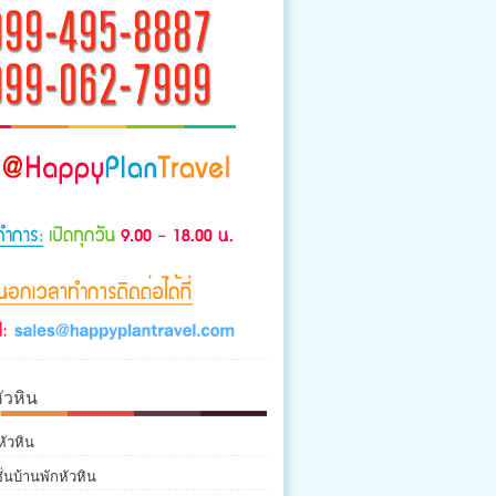
ัวหิน
หัวหิน
่นบ้านพักหัวหิน