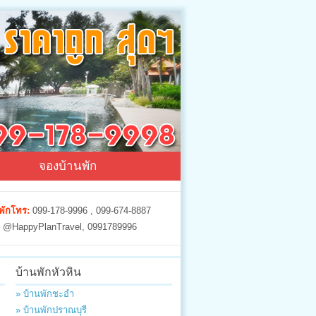
จองบ้านพัก
พักโทร:
099-178-9996 , 099-674-8887
@HappyPlanTravel, 0991789996
บ้านพักหัวหิน
» บ้านพักชะอำ
» บ้านพักปราณบุรี