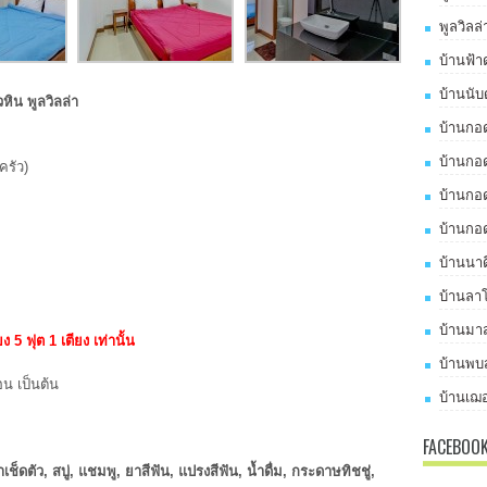
พูลวิลล
บ้านฟ้า
บ้านนับ
ิน พูลวิลล่า
บ้านกอด
บ้านกอด
ครัว)
บ้านกอด
บ้านกอด
บ้านนาด
บ้านลาโ
บ้านมาส
ง 5 ฟุต 1 เตียง เท่านั้น
บ้านพบส
น เป็นต้น
บ้านเฌอ
FACEBOO
เช็ดตัว, สบู่, แชมพู, ยาสีฟัน, แปรงสีฟัน, น้ำดื่ม, กระดาษทิชชู่,