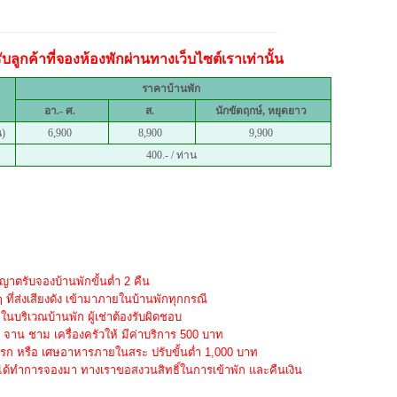
ลูกค้าที่จองห้องพักผ่านทางเว็บไซต์เราเท่านั้น
ราคาบ้านพัก
อา.- ศ.
ส.
นักขัตฤกษ์,
หยุดยาว
น)
6,900
8,900
9,900
400.- / ท่าน
าตรับจองบ้านพักขั้นต่ำ 2 คืน
ๆ ที่ส่งเสียงดัง เข้ามาภายในบ้านพักทุกกรณี
บริเวณบ้านพัก ผู้เช่าต้องรับผิดชอบ
าน ชาม เครื่องครัวให้ มีค่าบริการ 500 บาท
ปรก หรือ เศษอาหารภายในสระ ปรับขั้นต่ำ 1,000 บาท
ได้ทำการจองมา ทางเราขอสงวนสิทธิ์ในการเข้าพัก และคืนเงิน