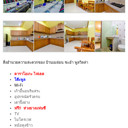
สิ่งอำนวยความสะดวกของ บ้านเมล่อน ชะอำ พูลวิลล่า
คาราโอเกะ ไฟเธค
โต๊ะพูล
Wi-Fi
เก้าอี้นอนริมสระ
อุปกรณ์ครัวครบ
เตาปิ้งย่าง
ฟรี!! ห่วงยางแฟนซี
TV
ไมโครเวฟ
หม้อหุงข้าว