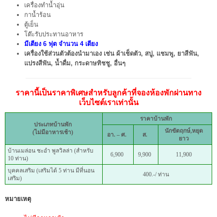
เครื่องทำน้ำอุ่น
กาน้ำร้อน
ตู้เย็น
โต๊ะรับประทานอาหาร
มีเตียง 6 ฟุต จำนวน 4 เตียง
เครื่องใช้ส่วนตัวต้องนำมาเอง เช่น ผ้าเช็ดตัว, สบู่, แชมพู, ยาสีฟัน,
แปรงสีฟัน, น้ำดื่ม, กระดาษทิชชู, อื่นๆ
ราคานี้เป็นราคาพิเศษสำหรับลูกค้าที่จองห้องพักผ่านทาง
เว็บไซต์เราเท่านั้น
ราคาบ้านพัก
ประเภทบ้านพัก
นักขัตฤกษ์,หยุด
(ไม่มีอาหารเช้า)
อา. – ศ.
ส.
ยาว
บ้านเมล่อน ชะอำ พูลวิลล่า (สำหรับ
6,900
9,900
11,900
10 ท่าน)
บุคคลเสริม (เสริมได้ 5 ท่าน มีที่นอน
400.-/ ท่าน
เสริม)
หมายเหตุ