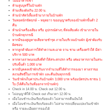
ไม่มีอาหารเช้า
ห้ามสูบบุหรี่ในบ้านพัก
ห้ามเสียงดังเกิน 22.00 น.
ห้ามนำสัตว์เลี้ยงเข้ามาภายในบ้านพัก
วันหยดนักขัตฤกษ์ – หยุดยาว ขออนุญาตรับจองบ้านพักขั้นต่ำ 2
คืน
ห้ามนำเครื่องเสียง หรือ อุปกรณ์ต่างๆ ที่ส่งเสียงดัง เข้ามาภายใน
บ้านพักทุกกรณี
หากมีของสูญหายเสียหายชำรุด ภายในบริเวณบ้านพัก ผู้เช่าต้องรับ
ผิดชอบ
หากลูกค้าต้องการให้ทำความสะอาด จาน ชาม เครื่องครัวให้ มีค่า
บริการ 500 บาท
หากทางเราพบเจอสิ่งที่ทำให้สระสกปรก หรือ เศษอาหารภายในสระ
ปรับขั้นต่ำ 1,000 บาท
หากมีบุคคลเข้าพักเกินจากจำนวนที่ได้ทำการจองมา ทางเราขอ
สงวนสิทธิ์ในการเข้าพัก และคืนเงินทุกกรณี
วันเข้าพักเก็บค่าประกันบ้านพัก 3,000 บาท พร้อมบัตรประชาชน 1
ใบ (ได้คืนในวันที่ออกจากบ้านพัก)
Check in 14.00 น. Check out 12.00 น.
ไม่อนุญาติให้ Check out เกินเวลา 12.00 น.
เมื่อโอนชำระเงินเรียบร้อยแล้ว ไม่สามารถคืนเงินได้
เมื่อโอนชำระเงินเรียบร้อยแล้ว ไม่สามารถเปลี่ยนแปลงวันเข้าพัก
หรือ รายละเอียดการจองได้