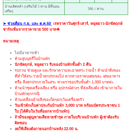
บ้านเลิศหล้า (เสริมได้ 5 ท่าน มีที่นอน
500.-/ ท่าน
เสริม)
➤
ช่วงเดือน ก.ย. และ ต.ค.60
เรทราคาวันศุกร์-เสาร์, หยุดยาว-นักขัตฤกษ์
ชาร์จเพิ่มจากราคาขาย 500 บาท✤
หมายเหตุ
ไม่มีอาหารเช้า
ห้ามสูบบุหรี่ในบ้านพัก
นักขัตฤกษ์, หยุดยาว
รับจองบ้านพักขั้นต่ำ 2 คืน
รบกวน ช่วยดูแล และรักษาความสะอาดสระว่ายน้ำ ห้ามนำสิ่งของ
ที่ทำให้สระว่ายน้ำสกปรกลงไป หากทางเราพบเศษขยะ เศษอาหาร
หรือ สิ่งสกปรกภายในสระ ทางเราขอปรับขั้นต่ำ 1,000 บาทค่ะ
ห้ามนำชุดเครื่องเสียง หรือ อุปกรณ์ต่างๆ ที่ส่งเสียงดัง เข้ามาภายใน
บ้านพักทุกกรณี
ห้ามเคลื่อนย้ายสิ่งของใดๆยกเว้นเครื่องครัว
วันเข้าพักเก็บค่าประกันบ้านพัก 3,000 บาท พร้อมบัตรประชาชน 1
ใบ (ได้คืนในวันที่ออกจากบ้านพัก)
ถ้ามีของสูญหายเสียหายชำรุด ภายในบริเวณบ้านพัก ผู้เช่าต้องรับ
ผิดชอบ
งดใช้เสียงดังภายนอกบ้านหลัง 22.00 น.