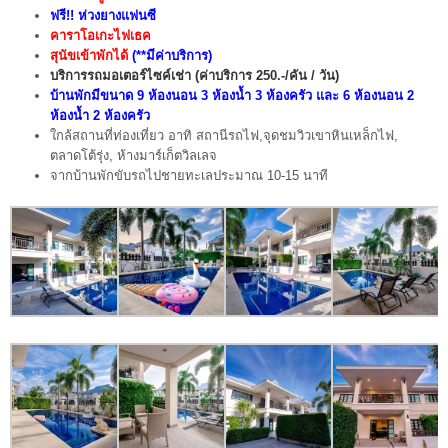
ฟรี!! ห่วงยางแฟนซี
คาราโอเกะไฟเธค
สุนัขเข้าพักได้
(**มีค่าบริการ)
บริการรถมอเตอร์ไซค์เช่า (ค่าบริการ 250.-/คัน / วัน)
บ้านพัก
มีขนาด 9 ห้องนอน 3 ห้องน้ำ 3 ห้องครัว และ 6 ห้องนอน 2
ห้องน้ำ 2 ห้องครัว
ใกล้สถานที่ท่องเที่ยว อาทิ สถานีรถไฟ,จุดชมวิวเขาหินเหล็กไฟ,
ตลาดโต้รุ่ง, ห้างมาร์เก็ตวิลเลจ
จากบ้านพักขับรถไปชายทะเลประมาณ 10-15 นาที