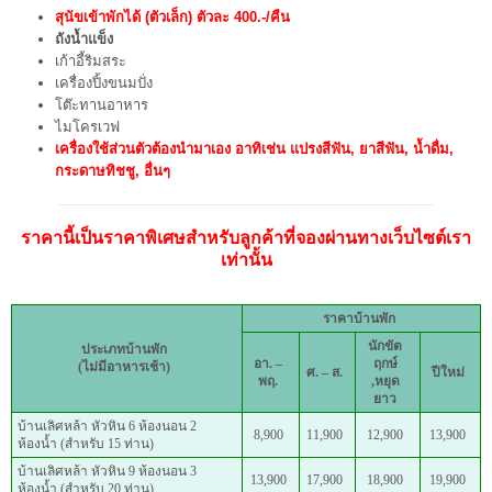
สุนัขเข้าพักได้ (ตัวเล็ก) ตัวละ 400.-/คืน
ถังน้ำแข็ง
เก้าอี้ริมสระ
เครื่องปิ้งขนมปั่ง
โต๊ะทานอาหาร
ไมโครเวฟ
เครื่องใช้ส่วนตัวต้องนำมาเอง อาทิเช่น แปรงสีฟัน, ยาสีฟัน, น้ำดื่ม,
กระดาษทิชชู, อื่นๆ
ราคานี้เป็นราคาพิเศษสำหรับลูกค้าที่จองผ่านทางเว็บไซต์เรา
เท่านั้น
ราคาบ้านพัก
นักขัต
ประเภทบ้านพัก
อา.
–
ฤกษ์
(ไม่มีอาหารเช้า)
ศ. – ส.
ปีใหม่
พฤ.
,หยุด
ยาว
บ้านเลิศหล้า หัวหิน 6 ห้องนอน 2
8,900
11,900
12,900
13,900
ห้องน้ำ (สำหรับ 15 ท่าน)
บ้านเลิศหล้า หัวหิน 9 ห้องนอน 3
13,900
17,900
18,900
19,900
ห้องน้ำ (สำหรับ 20 ท่าน)