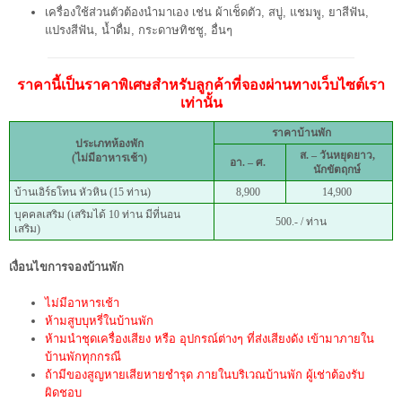
เครื่องใช้ส่วนตัวต้องนำมาเอง เช่น ผ้าเช็ดตัว, สบู่, แชมพู, ยาสีฟัน,
แปรงสีฟัน, น้ำดื่ม, กระดาษทิชชู, อื่นๆ
ราคานี้เป็นราคาพิเศษสำหรับลูกค้าที่จองผ่านทางเว็บไซต์เรา
เท่านั้น
ราคาบ้านพัก
ประเภทห้องพัก
ส. –
วันหยุดยาว
,
(ไม่มีอาหารเช้า)
อา. – ศ.
นักขัตฤกษ์
บ้านเอิร์ธโทน หัวหิน (15 ท่าน)
8,900
14,900
บุคคลเสริม (เสริมได้ 10 ท่าน มีที่นอน
500.- / ท่าน
เสริม)
เงื่อนไขการจองบ้านพัก
ไม่มีอาหารเช้า
ห้ามสูบบุหรี่ในบ้านพัก
ห้ามนำชุดเครื่องเสียง หรือ อุปกรณ์ต่างๆ ที่ส่งเสียงดัง เข้ามาภายใน
บ้านพักทุกกรณี
ถ้ามีของสูญหายเสียหายชำรุด ภายในบริเวณบ้านพัก ผู้เช่าต้องรับ
ผิดชอบ