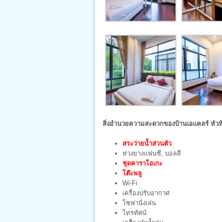
สิ่งอำนวยความสะดวกของบ้านเอแคลร์ หัวหิ
สระว่ายน้ำส่วนตัว
ห่วงยางแฟนซี, บอลสี
ชุดคาราโอเกะ
โต๊ะพลู
Wi-Fi
เครื่องปรับอากาศ
โซฟานั่งเล่น
โทรทัศน์