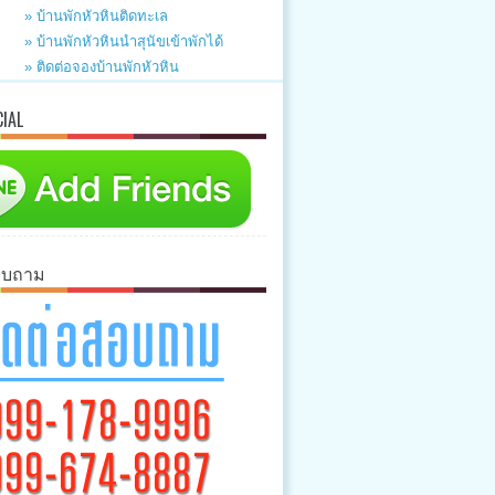
» บ้านพักหัวหินติดทะเล
» บ้านพักหัวหินนำสุนัขเข้าพักได้
» ติดต่อจองบ้านพักหัวหิน
CIAL
อบถาม