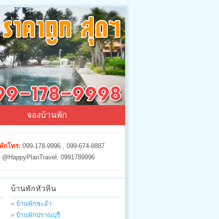
จองบ้านพัก
พักโทร:
099-178-9996 , 099-674-8887
@HappyPlanTravel, 0991789996
บ้านพักหัวหิน
» บ้านพักชะอำ
» บ้านพักปราณบุรี