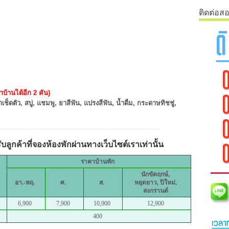
ติดต่อส
บ้านได้อีก 2 คัน)
เช็ดตัว, สบู่, แชมพู, ยาสีฟัน, แปรงสีฟัน, น้ำดื่ม, กระดาษทิชชู่,
ลูกค้าที่จองห้องพักผ่านทางเว็บไซต์เราเท่านั้น
ราคาบ้านพัก
นักขัตฤกษ์,
อา.-พฤ.
ศ.
ส.
หยุดยาว
, ปีใหม่,
สงกรานต์
6,900
7,900
10,900
12,900
400