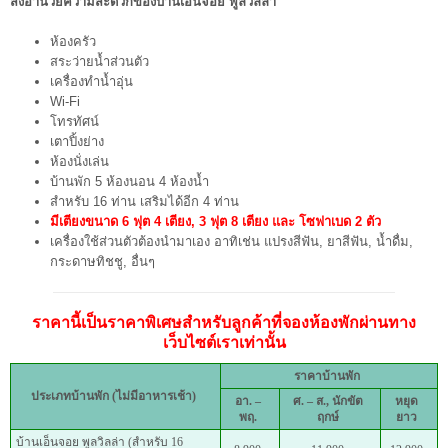
สิ่งอำนวยความสะดวกของบ้านเอ็นจอย พูลวิลล่า
ห้องครัว
สระว่ายน้ำส่วนตัว
เครื่องทำน้ำอุ่น
Wi-Fi
โทรทัศน์
เตาปิ้งย่าง
ห้องนั่งเล่น
บ้านพัก 5 ห้องนอน 4 ห้องน้ำ
สำหรับ 16 ท่าน เสริมได้อีก 4 ท่าน
มีเตียงขนาด 6 ฟุต 4 เตียง, 3 ฟุต 8 เตียง และ โซฟาเบด 2 ตัว
เครื่องใช้ส่วนตัวต้องนำมาเอง อาทิเช่น แปรงสีฟัน, ยาสีฟัน, น้ำดื่ม,
กระดาษทิชชู, อื่นๆ
ราคานี้เป็นราคาพิเศษสำหรับลูกค้าที่จองห้องพักผ่านทาง
เว็บไซต์เราเท่านั้น
ราคาบ้านพัก
ประเภทบ้านพัก (ไม่มีอาหารเช้า)
อา. –
ศ
. – ส.,
นักขัต
หยุด
พฤ.
ฤกษ์
ยาว
บ้านเอ็นจอย พูลวิลล่า (สำหรับ 16