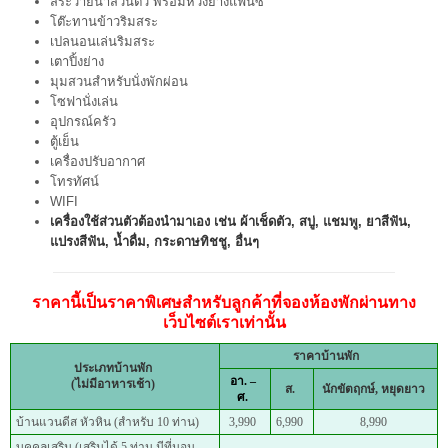
สระว่ายน้ำส่วนตัว พร้อมห่วงยางแฟนซี
โต๊ะทานข้าวริมสระ
เปลนอนเล่นริมสระ
เตาปิ้งย่าง
มุมสวนสำหรับนั่งพักผ่อน
โซฟานั่งเล่น
อุปกรณ์ครัว
ตู้เย็น
เครื่องปรับอากาศ
โทรทัศน์
WIFI
เครื่องใช้ส่วนตัวต้องนำมาเอง เช่น ผ้าเช็ดตัว, สบู่, แชมพู, ยาสีฟัน,
แปรงสีฟัน, น้ำดื่ม, กระดาษทิชชู, อื่นๆ
ราคานี้เป็นราคาพิเศษสำหรับลูกค้าที่จองห้องพักผ่านทาง
เว็บไซต์เราเท่านั้น
ราคาบ้านพัก
ประเภทบ้านพัก
อา. –
(ไม่มีอาหารเช้า)
ส.
นักขัตฤกษ์, หยุดยาว
ศ.
บ้านแวนดีส หัวหิน (สำหรับ 10 ท่าน)
3,990
6,990
8,990
บุคคลเสริม (เสริมได้ 5 ท่าน มีที่นอน