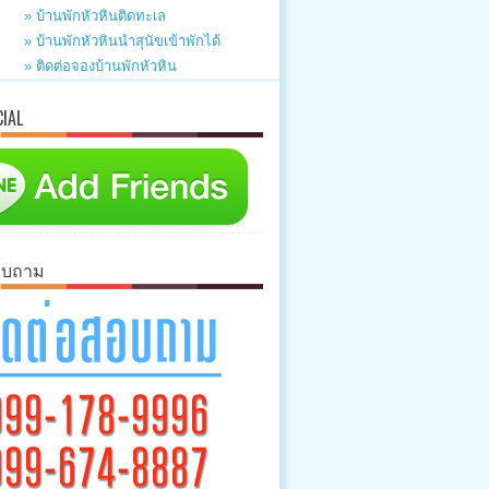
» บ้านพักหัวหินติดทะเล
» บ้านพักหัวหินนำสุนัขเข้าพักได้
» ติดต่อจองบ้านพักหัวหิน
CIAL
อบถาม