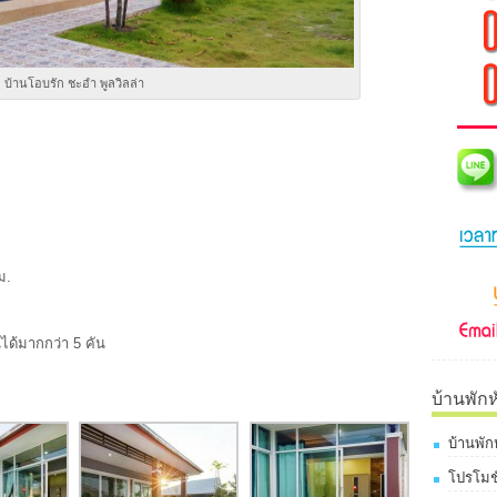
บ้านโอบรัก ชะอำ พูลวิลล่า
ม.
นได้มากกว่า 5 คัน
บ้านพักห
บ้านพัก
โปรโมชั