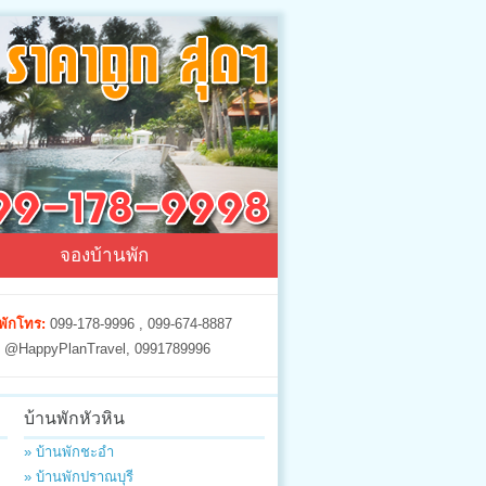
จองบ้านพัก
พักโทร:
099-178-9996 , 099-674-8887
@HappyPlanTravel, 0991789996
บ้านพักหัวหิน
» บ้านพักชะอำ
» บ้านพักปราณบุรี