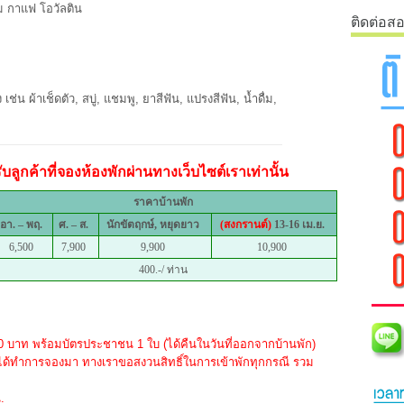
ม กาแฟ โอวัลติน
ติดต่อส
ช่น ผ้าเช็ดตัว, สบู่, แชมพู, ยาสีฟัน, แปรงสีฟัน, น้ำดื่ม,
ลูกค้าที่จองห้องพักผ่านทางเว็บไซต์เราเท่านั้น
ราคาบ้านพัก
อา. – พฤ.
ศ. – ส.
นักขัตฤกษ์, หยุดยาว
(สงกรานต์)
13-16 เม.ย.
6,500
7,900
9,900
10,900
400.-/ ท่าน
000 บาท พร้อมบัตรประชาชน 1 ใบ (ได้คืนในวันที่ออกจากบ้านพัก)
่ได้ทำการจองมา ทางเราขอสงวนสิทธิ์ในการเข้าพักทุกกรณี รวม
.