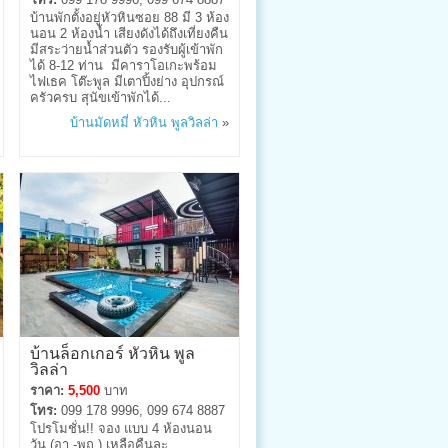
บ้านพักตั้งอยู่หัวหินซอย 88 มี 3 ห้อง
นอน 2 ห้องน้ำ เสียงดังได้ถึงเที่ยงคืน
มีสระว่ายน้ำส่วนตัว รองรับผู้เข้าพัก
ได้ 8-12 ท่าน มีคาราโอเกะพร้อม
ไฟเธค โต๊ะพูล มีเตาปิ้งย่าง อุปกรณ์
ครัวครบ สุนัขเข้าพักได้...
บ้านมัดหมี่ หัวหิน พูลวิลล่า
»
บ้านล็อกเกอร์ หัวหิน พูล
วิลล่า
ราคา:
5,500
บาท
โทร:
099 178 9996, 099 674 8887
โปรโมชั่น!! จอง แบบ 4 ห้องนอน
วัน (อา.-พฤ.) เหลือคืนละ