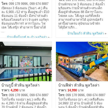
โทร:
099 178 9996, 099 674 8887
บ้านพักขนาด 3 ห้องนอน 2 ห้องน้ำ
เปิดจอง 3 ห้องนอน (วันอา.-ศ.) คืน
พร้อมสระว่ายน้ำส่วนตัว+สระเด็ก
ละ 6,900.-/12 ท่าน ตั้งอยู่ชะอำ มี10
ตั้งอยู่หัวหินซอย 88 มีคาราโอเกะ
ห้องนอน 11 ห้องน้ำ มีสระำส่วนตัว
ไฟเธค และ โต๊ะพูล แอร์ทั้งหลัง
พร้อมสไลเดอร์ ยาว 9 เมตร แอร์ทุก
สามารถทำอาหารได้ อุปกรณ์ครัว
ห้องนอนบริการ!! คาราโอเกะ ไฟ
เตาปิ้งย่างครบ สุนัข/แมวเข้าพัก
เธค โต๊ะสนุ๊ก ทำอาหาร ปิ้งย่างได้
ได้(มีค่าบริก...
...
บ้านใยแก้ว หัวหิน พูลวิลล่า
»
บ้านเซ็ทบ็อกซ์ ชะอำ พูลวิลล่า
»
บ้านรูบี้ หัวหิน พูลวิลล่า
บ้านฟีฟ่า หัวหิน พูลวิลล่า
ราคา:
4,290
บาท
ราคา:
14,990
บาท
โทร:
099 178 9996, 099 674 8887
โทร:
099 178 9996, 099 674 8887
โปรโมชั่น จอง(อา.พฤ.) เหลือ คืน
โปรโมชั่นจอง (อา.-ศ.) เหลือคืนละ
ละ 4,290 / 8 ท่าน ตั้งอยู่ซอยหัวหิน
14,990/ 22 ท่าน บ้านพักมี 5 ห้อง
70 บ้านพักมี 2 ห้องนอน 2 ห้องน้ำ
นอน 5 ห้องน้ำ บ้านพักตั้งอยู่หัวหิน