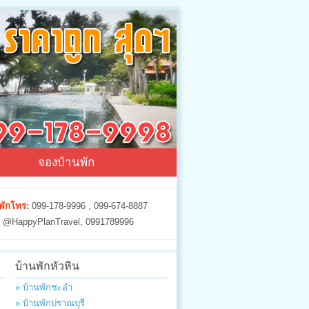
จองบ้านพัก
พักโทร:
099-178-9996 , 099-674-8887
@HappyPlanTravel, 0991789996
บ้านพักหัวหิน
» บ้านพักชะอำ
» บ้านพักปราณบุรี