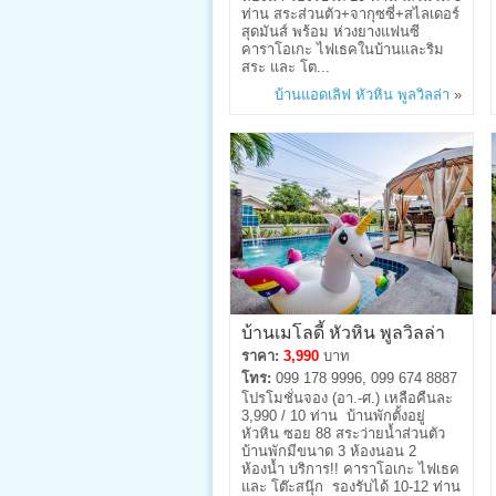
ท่าน สระส่วนตัว+จากุซซี่+สไลเดอร์
สุดมันส์ พร้อม ห่วงยางแฟนซี
คาราโอเกะ ไฟเธคในบ้านและริม
สระ และ โต...
บ้านแอดเลิฟ หัวหิน พูลวิลล่า
»
บ้านเมโลดี้ หัวหิน พูลวิลล่า
ราคา:
3,990
บาท
โทร:
099 178 9996, 099 674 8887
โปรโมชั่นจอง (อา.-ศ.) เหลือคืนละ
3,990 / 10 ท่าน บ้านพักตั้งอยู่
หัวหิน ซอย 88 สระว่ายน้ำส่วนตัว
บ้านพักมีขนาด 3 ห้องนอน 2
ห้องน้ำ บริการ!! คาราโอเกะ ไฟเธค
และ โต๊ะสนุ๊ก รองรับได้ 10-12 ท่าน