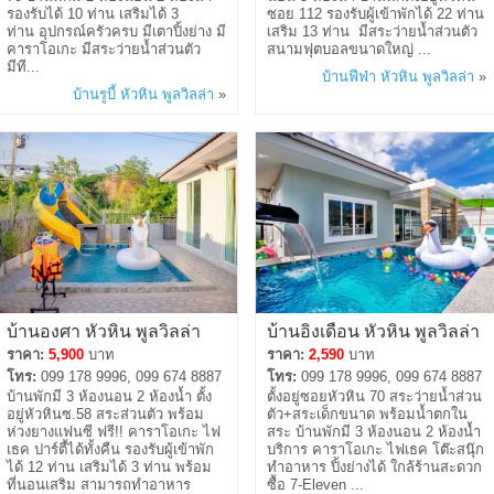
รองรับได้ 10 ท่าน เสริมได้ 3
ซอย 112 รองรับผู้เข้าพักได้ 22 ท่าน
ท่าน อุปกรณ์ครัวครบ มีเตาปิ้งย่าง มี
เสริม 13 ท่าน มีสระว่ายน้ำส่วนตัว
คาราโอเกะ มีสระว่ายน้ำส่วนตัว
สนามฟุตบอลขนาดใหญ่ ...
มีที...
บ้านฟีฟ่า หัวหิน พูลวิลล่า
»
บ้านรูบี้ หัวหิน พูลวิลล่า
»
บ้านองศา หัวหิน พูลวิลล่า
บ้านอิงเดือน หัวหิน พูลวิลล่า
ราคา:
5,900
บาท
ราคา:
2,590
บาท
โทร:
099 178 9996, 099 674 8887
โทร:
099 178 9996, 099 674 8887
บ้านพักมี 3 ห้องนอน 2 ห้องน้ำ ตั้ง
ตั้งอยู่ซอยหัวหิน 70 สระว่ายน้ำส่วน
อยู่หัวหินซ.58 สระส่วนตัว พร้อม
ตัว+สระเด็กขนาด พร้อมน้ำตกใน
ห่วงยางแฟนซี ฟรี!! คาราโอเกะ ไฟ
สระ บ้านพักมี 3 ห้องนอน 2 ห้องน้ำ
เธค ปาร์ตี้ได้ทั้งคืน รองรับผู้เข้าพัก
บริการ คาราโอเกะ ไฟเธค โต๊ะสนุ๊ก
ได้ 12 ท่าน เสริมได้ 3 ท่าน พร้อม
ทำอาหาร ปิ้งย่างได้ ใกล้ร้านสะดวก
ที่นอนเสริม สามารถทำอาหาร
ซื้อ 7-Eleven ...