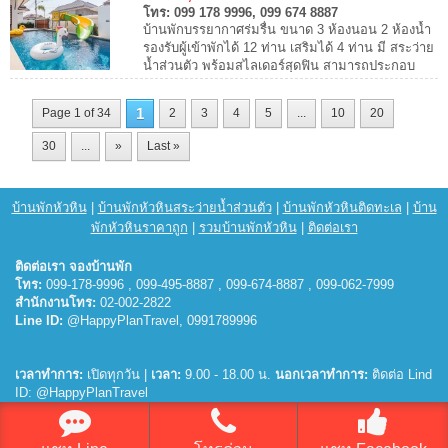
โทร:
099 178 9996, 099 674 8887
บ้านพักบรรยากาศร่มรื่น ขนาด 3 ห้องนอน 2 ห้องน้ำ
รองรับผู้เข้าพักได้ 12 ท่าน เสริมได้ 4 ท่าน มี สระว่าย
น้ำส่วนตัว พร้อมสไลเดอร์สุดฟิน สามารถประกอบ
อาหารได้ มีเตาปิ้งย่างครบ เพลิดเพลิ...
1
Page 1 of 34
2
3
4
5
...
10
20
30
...
»
Last »
บ้านพักหัวหิน
|
บ้านพักหัวหินสระว่ายน้ำส่วนตัว
|
บ้านพักหัวหินติดทะเล
|
บ้าน
พักหัวหินราคาถูก
|
รวมบ้านพักหัวหิน
|
ติดต่อเรา
ติดต่อเรา จองบ้านพัก
โทร:
099-178-9996 , 099-495-8887 , 099-674-8887 , 099-062-7999
สำนักงานโทร:
02-002-2822
Line ID:
@HappyPlanTravel, 0991789996
เวลาทำการ:
เปิดทุกวัน |
เวลา:
9.00 - 18.00 น.
นอกเวลาทำการ:
ติดต่อ Lind
ID: @HappyPlanTravel
© 2026
บ้านพักหัวหิน