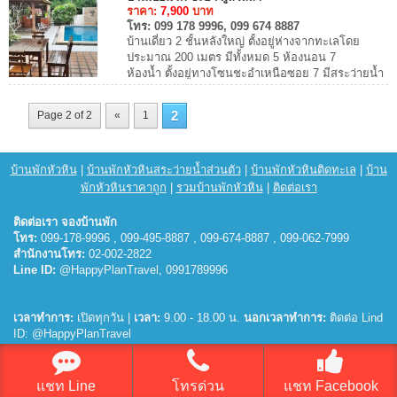
ราคา:
7,900
บาท
โทร:
099 178 9996, 099 674 8887
บ้านเดี่ยว 2 ชั้นหลังใหญ่ ตั้งอยู่ห่างจากทะเลโดย
ประมาณ 200 เมตร มีทั้งหมด 5 ห้องนอน 7
ห้องน้ำ ตั้งอยู่ทางโซนชะอำเหนือซอย 7 มีสระว่ายน้ำ
ส่วนตัว รองรับได้ถึง 15 ท่าน และ เสริมคนได้อี...
2
Page 2 of 2
«
1
บ้านพักหัวหิน
|
บ้านพักหัวหินสระว่ายน้ำส่วนตัว
|
บ้านพักหัวหินติดทะเล
|
บ้าน
พักหัวหินราคาถูก
|
รวมบ้านพักหัวหิน
|
ติดต่อเรา
ติดต่อเรา จองบ้านพัก
โทร:
099-178-9996 , 099-495-8887 , 099-674-8887 , 099-062-7999
สำนักงานโทร:
02-002-2822
Line ID:
@HappyPlanTravel, 0991789996
เวลาทำการ:
เปิดทุกวัน |
เวลา:
9.00 - 18.00 น.
นอกเวลาทำการ:
ติดต่อ Lind
ID: @HappyPlanTravel
© 2026
บ้านพักหัวหิน
แชท Line
โทรด่วน
แชท Facebook