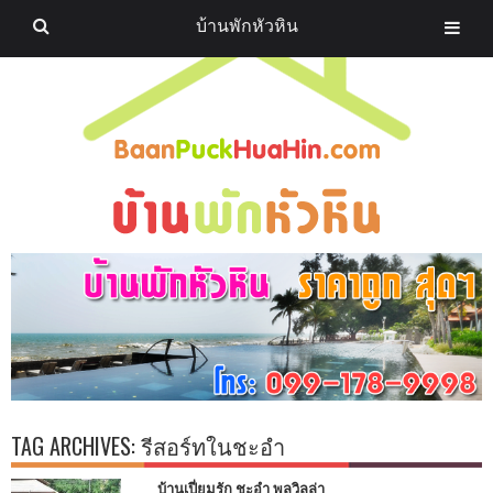
บ้านพักหัวหิน
TAG ARCHIVES:
รีสอร์ทในชะอำ
บ้านเปี่ยมรัก ชะอำ พูลวิลล่า